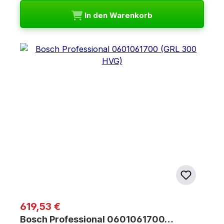
In den Warenkorb
Regulärer Preis:
619,53 €
Bosch Professional 0601061700…