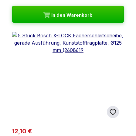
In den Warenkorb
Regulärer Preis:
12,10 €