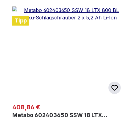
Tipp
Regulärer Preis:
408,86 €
Metabo 602403650 SSW 18 LTX…