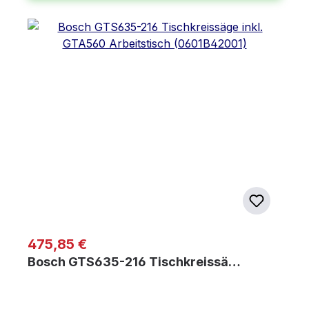
Regulärer Preis:
475,85 €
Bosch GTS635-216 Tischkreissä…