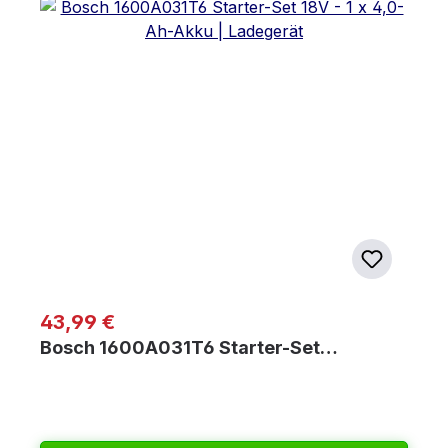
Regulärer Preis:
43,99 €
Bosch 1600A031T6 Starter-Set…