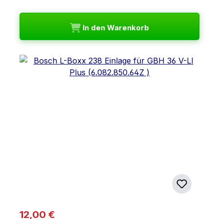
In den Warenkorb
Regulärer Preis:
12,00 €