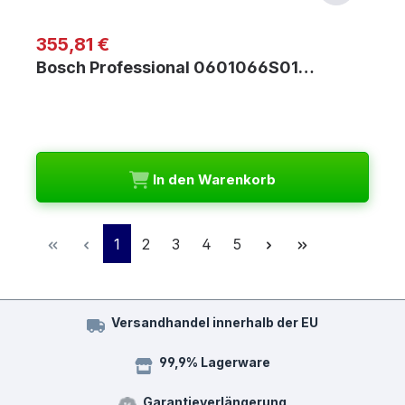
Regulärer Preis:
355,81 €
Bosch Professional 0601066S01…
In den Warenkorb
Seite
Seite
Seite
Seite
Seite
1
2
3
4
5
Versandhandel innerhalb der EU
99,9% Lagerware
Garantieverlängerung