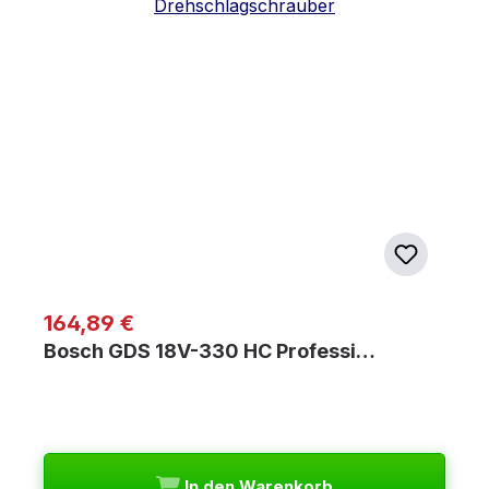
Regulärer Preis:
164,89 €
Bosch GDS 18V-330 HC Professi…
In den Warenkorb