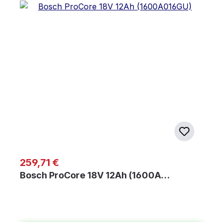
Regulärer Preis:
259,71 €
Bosch ProCore 18V 12Ah (1600A…