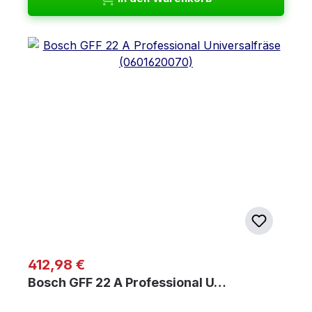
Regulärer Preis:
412,98 €
Bosch GFF 22 A Professional U…