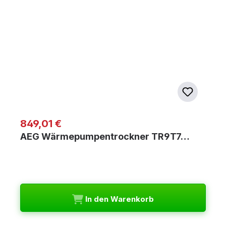
Regulärer Preis:
849,01 €
AEG Wärmepumpentrockner TR9T7…
In den Warenkorb