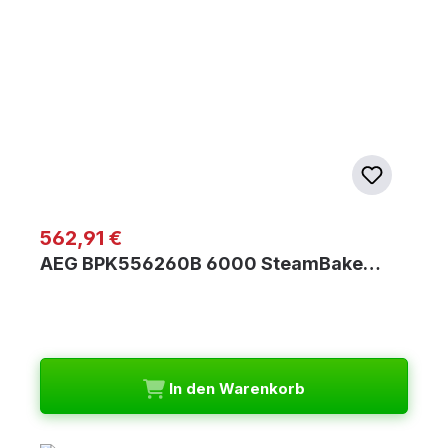
Regulärer Preis:
562,91 €
AEG BPK556260B 6000 SteamBake…
In den Warenkorb