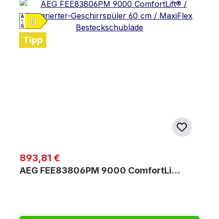
Tipp
Regulärer Preis:
893,81 €
AEG FEE83806PM 9000 ComfortLi…