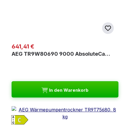
Regulärer Preis:
641,41 €
AEG TR9W80690 9000 AbsoluteCa…
In den Warenkorb