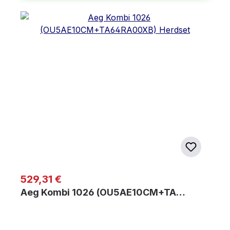
Regulärer Preis:
529,31 €
Aeg Kombi 1026 (OU5AE10CM+TA…