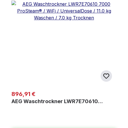
Regulärer Preis:
896,91 €
AEG Waschtrockner LWR7E70610…