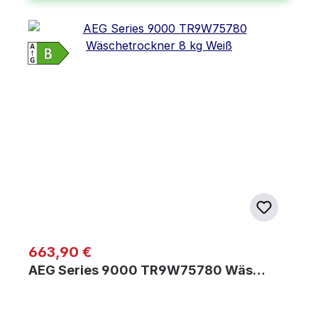
Regulärer Preis:
663,90 €
AEG Series 9000 TR9W75780 Wäs…