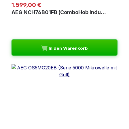
Regulärer Preis:
1.599,00 €
AEG NCH74B01FB (ComboHob Indu…
In den Warenkorb