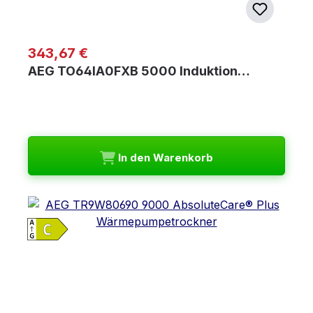
Regulärer Preis:
343,67 €
AEG TO64IA0FXB 5000 Induktion…
In den Warenkorb