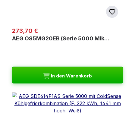
Regulärer Preis:
273,70 €
AEG OS5MG20EB (Serie 5000 Mik…
In den Warenkorb