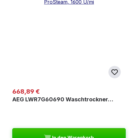
Regulärer Preis:
668,89 €
AEG LWR7G60690 Waschtrockner…
In den Warenkorb