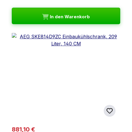
In den Warenkorb
Regulärer Preis:
881,10 €