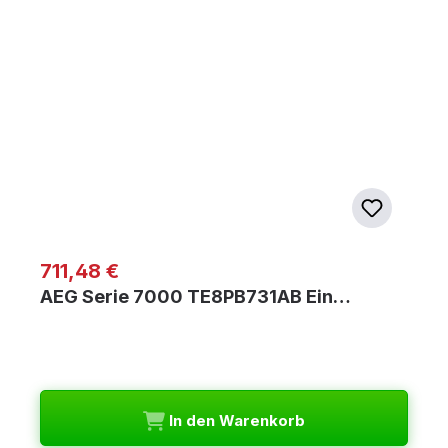
Regulärer Preis:
711,48 €
AEG Serie 7000 TE8PB731AB Ein…
In den Warenkorb