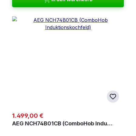
Regulärer Preis:
1.499,00 €
AEG NCH74B01CB (ComboHob Indu…