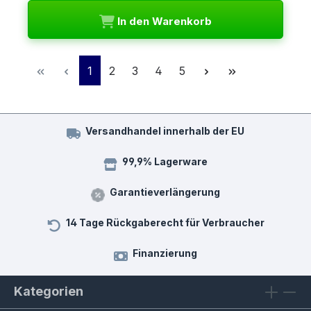
In den Warenkorb
Seite
Seite
Seite
Seite
Seite
1
2
3
4
5
Versandhandel innerhalb der EU
99,9% Lagerware
Garantieverlängerung
14 Tage Rückgaberecht für Verbraucher
Finanzierung
Kategorien