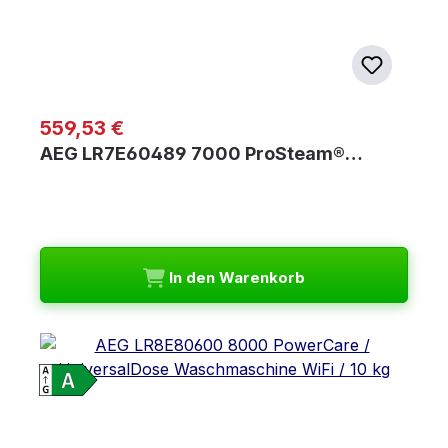
Regulärer Preis:
559,53 €
AEG LR7E60489 7000 ProSteam®…
In den Warenkorb