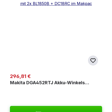
Regulärer Preis:
296,81 €
Makita DGA452RTJ Akku-Winkels…