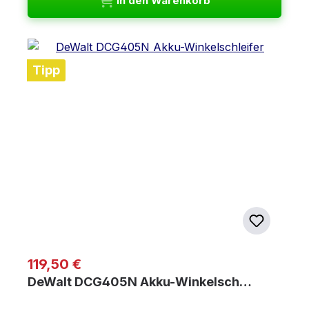
In den Warenkorb
Tipp
Regulärer Preis:
119,50 €
DeWalt DCG405N Akku-Winkelsch…