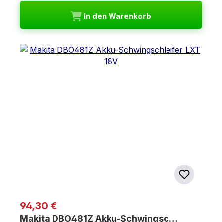
In den Warenkorb
Regulärer Preis:
94,30 €
Makita DBO481Z Akku-Schwingsc…