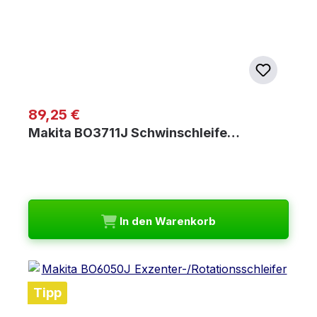
Regulärer Preis:
89,25 €
Makita BO3711J Schwinschleife…
In den Warenkorb
Tipp