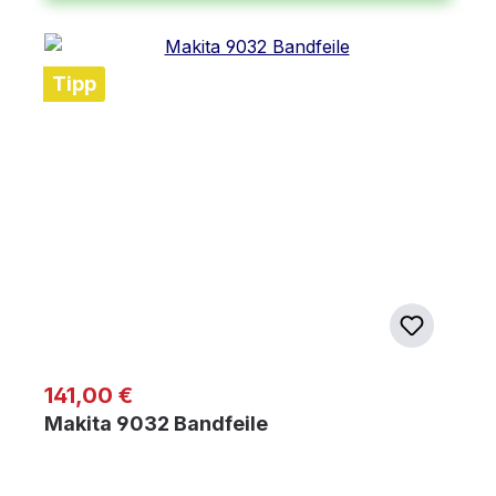
Tipp
Regulärer Preis:
141,00 €
Makita 9032 Bandfeile