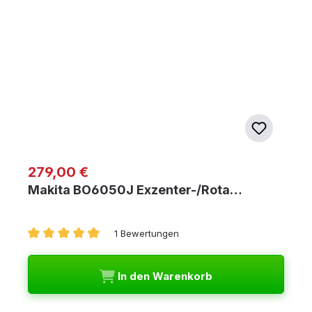
Regulärer Preis:
279,00 €
Makita BO6050J Exzenter-/Rota…
1 Bewertungen
Durchschnittliche Bewertung von 4.5 von 5 Sternen
In den Warenkorb