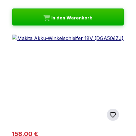
In den Warenkorb
Regulärer Preis:
158,00 €