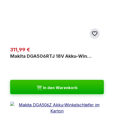
Regulärer Preis:
311,99 €
Makita DGA506RTJ 18V Akku-Win…
In den Warenkorb