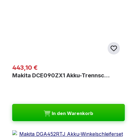
Regulärer Preis:
443,10 €
Makita DCE090ZX1 Akku-Trennsc…
In den Warenkorb