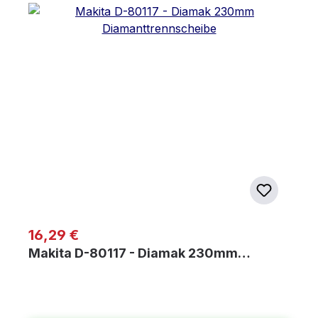
Regulärer Preis:
16,29 €
Makita D-80117 - Diamak 230mm…