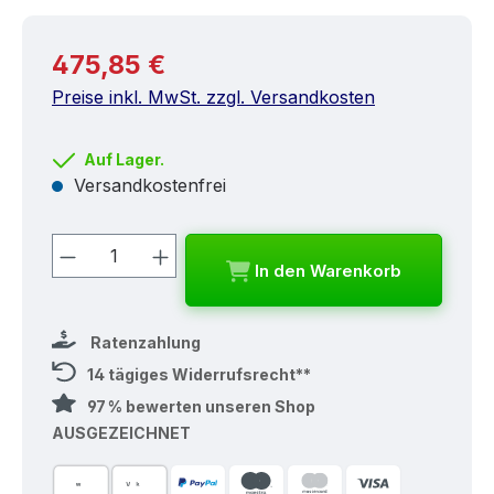
Regulärer Preis:
475,85 €
Preise inkl. MwSt. zzgl. Versandkosten
Auf Lager.
Versandkostenfrei
Produkt Anzahl: Gib den gewünschten
In den Warenkorb
Ratenzahlung
14 tägiges Widerrufsrecht**
97 % bewerten unseren Shop
AUSGEZEICHNET