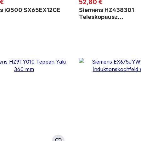
er Preis:
Regulärer Preis:
 €
52,80 €
s iQ500 SX65EX12CE
Siemens HZ438301
Teleskopausz…