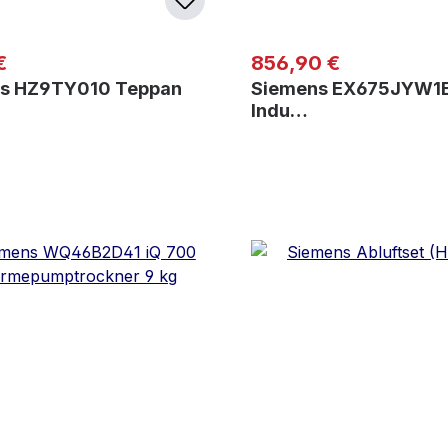
er Preis:
Regulärer Preis:
€
856,90 €
s HZ9TY010 Teppan
Siemens EX675JYW1E
Indu…