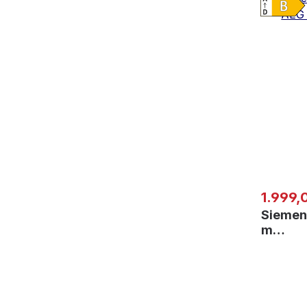
Regulär
1.999,
Siemen
m…