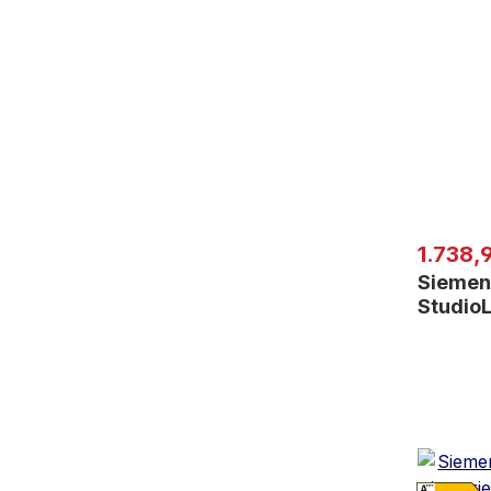
Regulär
1.738,
Siemen
Studio