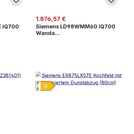
Regulärer Preis:
1.876,57 €
 iQ700
Siemens LD98WMM60 iQ700
Wanda…