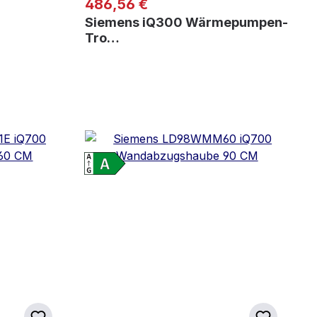
Regulärer Preis:
486,56 €
Siemens iQ300 Wärmepumpen-
Tro…