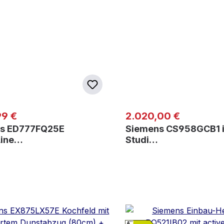
er Preis:
Regulärer Preis:
99 €
2.020,00 €
s ED777FQ25E
Siemens CS958GCB1 
Line…
Studi…