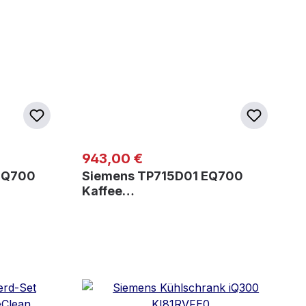
Regulärer Preis:
943,00 €
iQ700
Siemens TP715D01 EQ700
Kaffee…