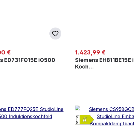
er Preis:
Regulärer Preis:
00 €
1.423,99 €
s ED731FQ15E iQ500
Siemens EH811BE15E 
Koch…