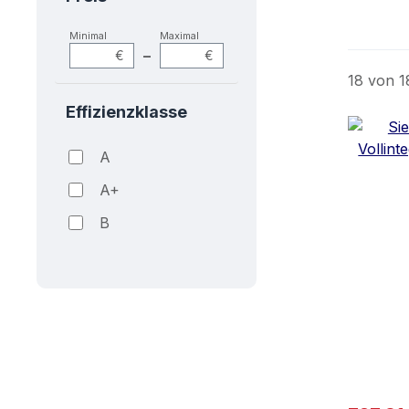
Minimal
Maximal
–
€
€
18 von 1
Effizienzklasse
A
A+
B