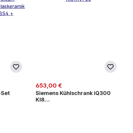
Regulärer Preis:
653,00 €
-Set
Siemens Kühlschrank iQ300
KI8…