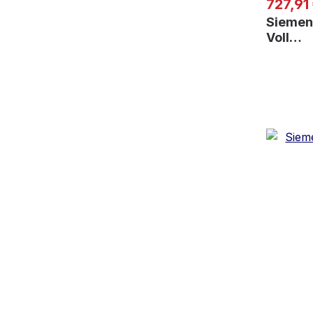
Regulär
727,91
Siemen
Voll…