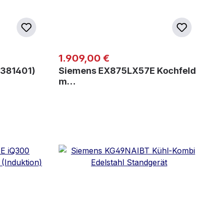
Regulärer Preis:
1.909,00 €
Z381401)
Siemens EX875LX57E Kochfeld
m…