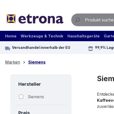
m Hauptinhalt springen
Zur Suche springen
Zur Hauptnavigation springen
Home
Werkzeuge & Technik
Haushaltsgeräte
Gart
Versandhandel innerhalb der EU
99,9% Lag
Marken
Siemens
Siem
Hersteller
Entdecke
Siemens
Kaffeev
zuverläs
Preis