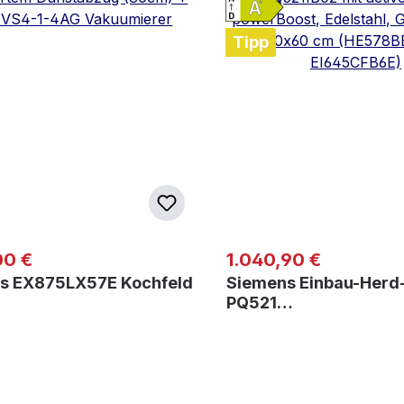
Tipp
er Preis:
Regulärer Preis:
00 €
1.040,90 €
s EX875LX57E Kochfeld
Siemens Einbau-Herd
PQ521…