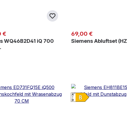
er Preis:
Regulärer Preis:
 €
69,00 €
s WQ46B2D41 iQ 700
Siemens Abluftset (H
…