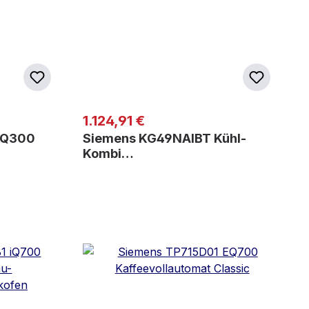
Regulärer Preis:
1.124,91 €
iQ300
Siemens KG49NAIBT Kühl-
Kombi…