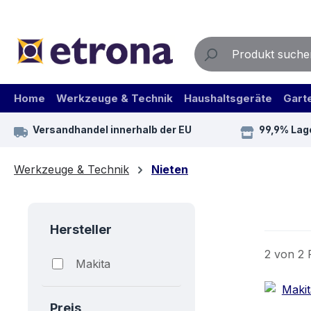
m Hauptinhalt springen
Zur Suche springen
Zur Hauptnavigation springen
Home
Werkzeuge & Technik
Haushaltsgeräte
Gart
Versandhandel innerhalb der EU
99,9% Lag
Werkzeuge & Technik
Nieten
Hersteller
2 von 2 
Makita
Preis