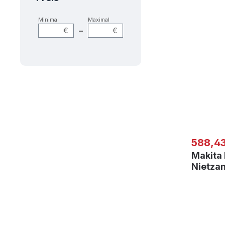
Minimal
Maximal
–
€
€
Regulär
588,43
Makita
Nietza