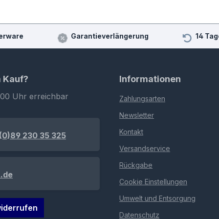
erware
Garantieverlängerung
14 Tag
m Kauf?
Informationen
:00 Uhr erreichbar
Zahlungsarten
Newsletter
Kontakt
(0)89 230 35 325
Versandservice
Rückgabe
.de
Cookie Einstellungen
Umwelt und Entsorgung
iderrufen
Datenschutz