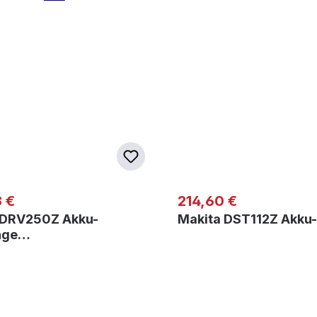
er Preis:
Regulärer Preis:
 €
214,60 €
 DRV250Z Akku-
Makita DST112Z Akku
nge…