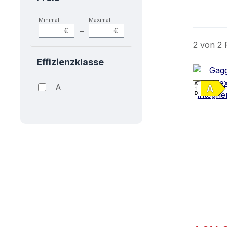
Minimal
Maximal
–
€
€
2 von 2 
Effizienzklasse
A