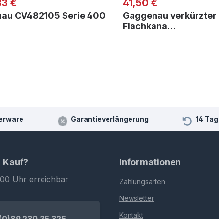
er Preis:
Regulärer Preis:
83 €
41,50 €
au CV482105 Serie 400
Gaggenau verkürzter
Flachkana…
erware
Garantieverlängerung
14 Tag
m Kauf?
Informationen
:00 Uhr erreichbar
Zahlungsarten
Newsletter
Kontakt
(0)89 230 35 325