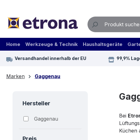
m Hauptinhalt springen
Zur Suche springen
Zur Hauptnavigation springen
Home
Werkzeuge & Technik
Haushaltsgeräte
Gart
Versandhandel innerhalb der EU
99,9% Lag
Marken
Gaggenau
Gagg
Hersteller
Bei
Etro
Gaggenau
Lüftungs
Küchen a
Preis