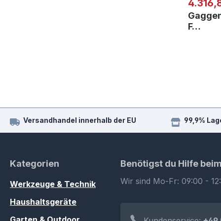
Regulär
4.316,
Gaggen
F…
Versandhandel innerhalb der EU
99,9% Lag
Kategorien
Benötigst du Hilfe bei
Wir sind Mo-Fr: 09:00 - 12
Werkzeuge & Technik
Haushaltsgeräte
Garten & Outdoor
Kundenservice:
+49 