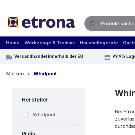
m Hauptinhalt springen
Zur Suche springen
Zur Hauptnavigation springen
Home
Werkzeuge & Technik
Haushaltsgeräte
Gart
Versandhandel innerhalb der EU
99,9% Lag
Marken
Whirlpool
Whir
Hersteller
Bei Etro
Whirlpool
zuverläs
durchdac
Preis