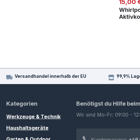
Regulär
15,00 
Whirlp
Aktivko
Versandhandel innerhalb der EU
99,9% Lag
Kategorien
Benötigst du Hilfe bei
Wir sind Mo-Fr: 09:00 - 12
Werkzeuge & Technik
Haushaltsgeräte
Garten & Outdoor
Kundenservice:
+49 