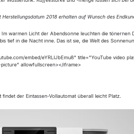
cker Wassertank. Kaffeestärke und -menge lassen sich bei 
t Herstellungsdatum 2018 erhalten auf Wunsch des Endkun
s. Im warmen Licht der Abendsonne leuchten die tönernen 
tief in die Nacht inne. Das ist sie, die Welt des Sonnenu
outube.com/embed/eYRLlJbEmu8" title="YouTube video pla
-picture" allowfullscreen></iframe>
findet der Eintassen-Vollautomat überall leicht Platz.