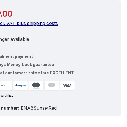
price:
.00
ncl. VAT plus shipping costs
ger available
talment payment
ays Money-back guarantee
of customers rate store EXCELLENT
 wishlist
 number:
ENA8SunsetRed