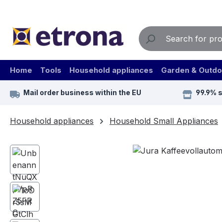
ip to main content
Skip to search
Skip to main navigation
Home
Tools
Household appliances
Garden & Outdo
Mail order business within the EU
99.9% 
Household appliances
Household Small Appliances
Skip image gallery