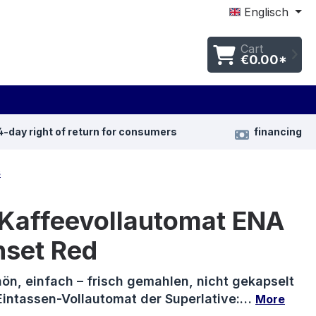
Englisch
Cart
€0.00*
4-day right of return for consumers
financing
s
 Kaffeevollautomat ENA
nset Red
ön, einfach – frisch gemahlen, nicht gekapselt
Eintassen-Vollautomat der Superlative:…
More