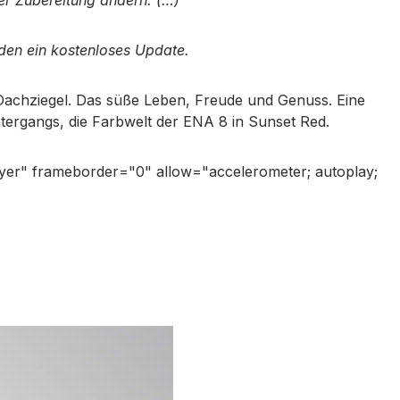
der Zubereitung ändern. (…)“
den ein kostenloses Update.
Dachziegel. Das süße Leben, Freude und Genuss. Eine
ntergangs, die Farbwelt der ENA 8 in Sunset Red.
yer" frameborder="0" allow="accelerometer; autoplay;