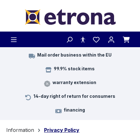
Skip to main content
Mail order business within the EU
99.9% stock items
warranty extension
14-day right of return for consumers
financing
Information
Privacy Policy