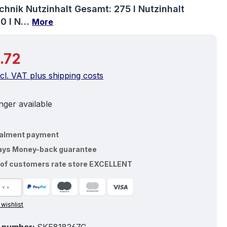
chnik Nutzinhalt Gesamt: 275 l Nutzinhalt
00 l N…
More
price:
.72
ncl. VAT plus shipping costs
ger available
talment payment
ays Money-back guarantee
of customers rate store EXCELLENT
 wishlist