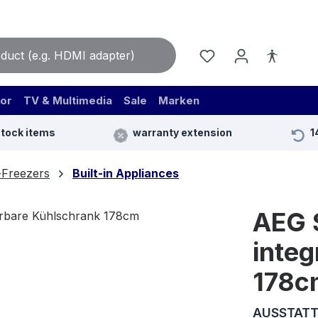
or
TV & Multimedia
Sale
Marken
stock items
warranty extension
1
-Freezers
Built-in Appliances
AEG 
integ
178c
AUSSTATT