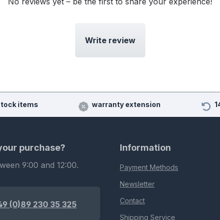
No reviews yet – be the first to share your experience!
Write review
stock items
warranty extension
1
 your purchase?
Information
tween 9:00 and 12:00.
Payment Methods
Newsletter
Contact
49 (0)89 230 35 325
Shipping Service