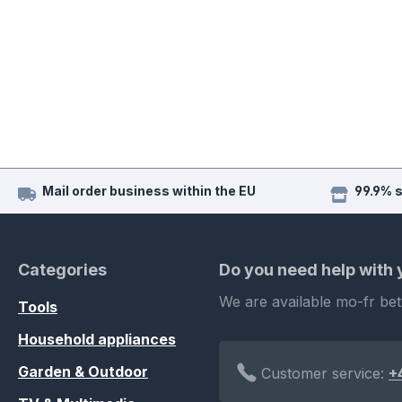
Mail order business within the EU
99.9% 
Categories
Do you need help with
We are available mo-fr be
Tools
Household appliances
Garden & Outdoor
Customer service:
+