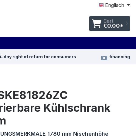
Englisch
Cart
€0.00*
4-day right of return for consumers
financing
SKE81826ZC
rierbare Kühlschrank
m
UNGSMERKMALE 1780 mm Nischenhöhe