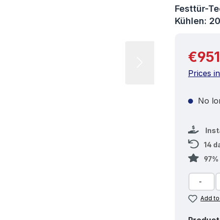
Festtür-Te
Kühlen: 2
Regular 
€951
Prices i
No lon
Ins
14 d
97% 
Add to