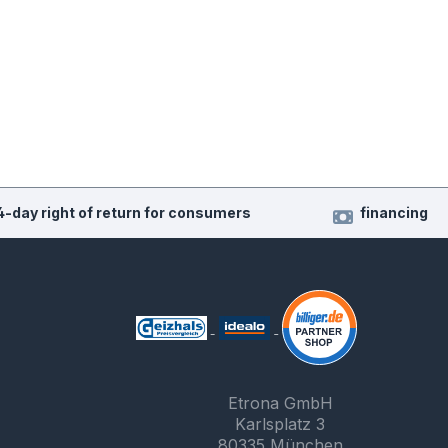
4-day right of return for consumers
financing
Etrona GmbH
Karlsplatz 3
80335 München