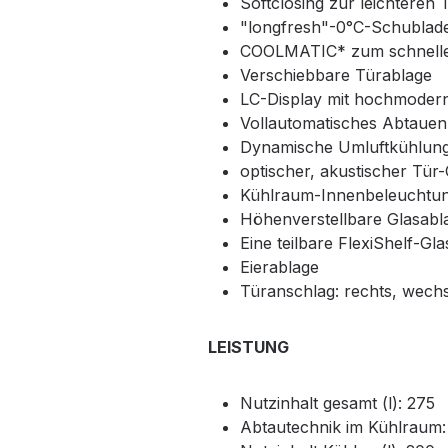
Softclosing zur leichteren
"longfresh"-0°C-Schubladen
COOLMATIC* zum schnellen
Verschiebbare Türablage
LC-Display mit hochmoder
Vollautomatisches Abtauen
Dynamische Umluftkühlung 
optischer, akustischer Tür
Kühlraum-Innenbeleuchtung
Höhenverstellbare Glasabla
Eine teilbare FlexiShelf-Gl
Eierablage
Türanschlag: rechts, wech
LEISTUNG
Nutzinhalt gesamt (l): 275
Abtautechnik im Kühlraum: