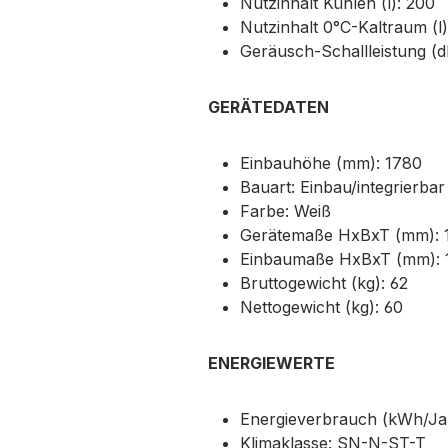
Nutzinhalt Kühlen (l): 200
Nutzinhalt 0°C-Kaltraum (l)
Geräusch-Schallleistung (d
GERÄTEDATEN
Einbauhöhe (mm): 1780
Bauart: Einbau/integrierbar
Farbe: Weiß
Gerätemaße HxBxT (mm): 
Einbaumaße HxBxT (mm): 
Bruttogewicht (kg): 62
Nettogewicht (kg): 60
ENERGIEWERTE
Energieverbrauch (kWh/Jah
Klimaklasse: SN-N-ST-T