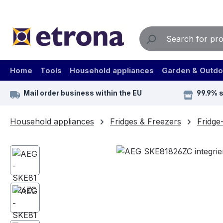
ip to main content
Skip to search
Skip to main navigation
Home
Tools
Household appliances
Garden & Outdo
Mail order business within the EU
99.9% 
Household appliances
Fridges & Freezers
Fridge
Skip image gallery