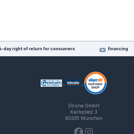
4-day right of return for consumers
financing
Etrona GmbH
Karlsplatz 3
80335 München