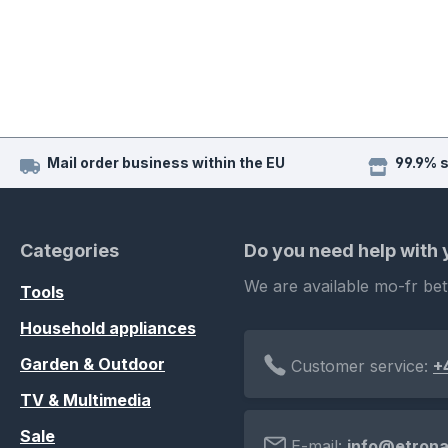
Mail order business within the EU
99.9% 
Categories
Do you need help with
We are available mo-fr be
Tools
Household appliances
Garden & Outdoor
Customer service:
+
TV & Multimedia
Sale
E-mail:
info@etrona