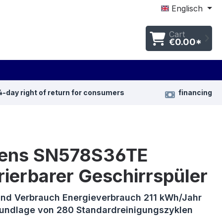
Englisch
Cart
€0.00*
4-day right of return for consumers
financing
ens SN578S36TE
rierbarer Geschirrspüler
und Verbrauch Energieverbrauch 211 kWh/Jahr
rundlage von 280 Standardreinigungszyklen