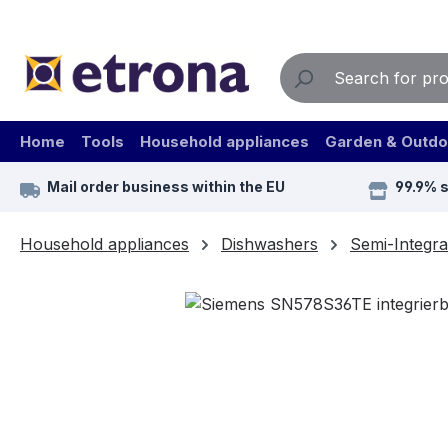
ip to main content
Skip to search
Skip to main navigation
Home
Tools
Household appliances
Garden & Outdo
Mail order business within the EU
99.9% 
Household appliances
Dishwashers
Semi-Integra
Skip image gallery