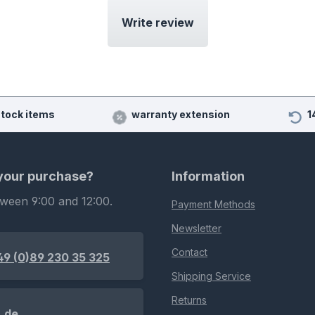
Write review
stock items
warranty extension
1
 your purchase?
Information
tween 9:00 and 12:00.
Payment Methods
Newsletter
Contact
49 (0)89 230 35 325
Shipping Service
Returns
.de