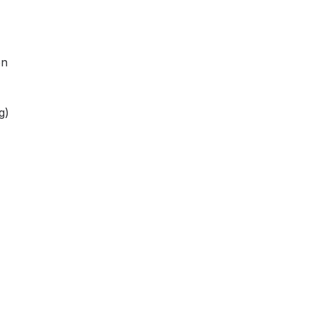
en
g)