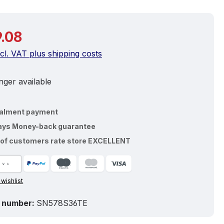
price:
.08
ncl. VAT plus shipping costs
ger available
talment payment
ays Money-back guarantee
of customers rate store EXCELLENT
 wishlist
 number:
SN578S36TE