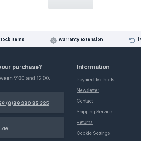
stock items
warranty extension
1
 your purchase?
Information
tween 9:00 and 12:00.
Payment Methods
Newsletter
Contact
49 (0)89 230 35 325
Shipping Service
Returns
.de
Cookie Settings