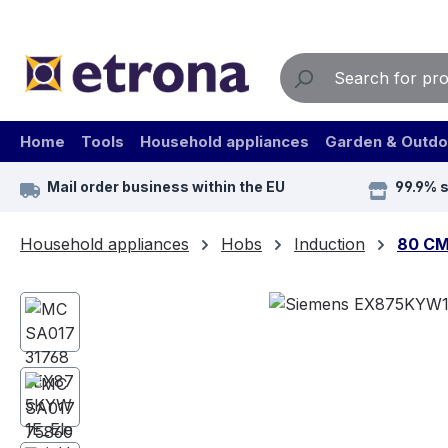
ip to main content
Skip to search
Skip to main navigation
Home
Tools
Household appliances
Garden & Outdo
Mail order business within the EU
99.9% 
Household appliances
Hobs
Induction
80 C
Skip image gallery