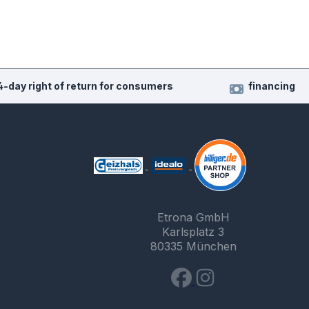
4-day right of return for consumers
financing
Etrona GmbH
Karlsplatz 3
80335 München