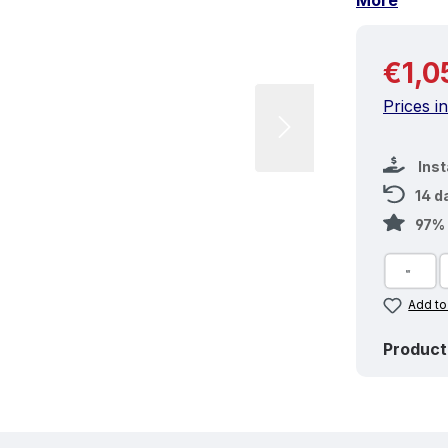
More
Regular 
€1,0
Prices i
Ins
14 d
97% 
Add to
Product