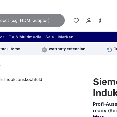
or
TV & Multimedia
Sale
Marken
stock items
warranty extension
1
M
Siem
Indu
Profi-Aus
ready (Ko