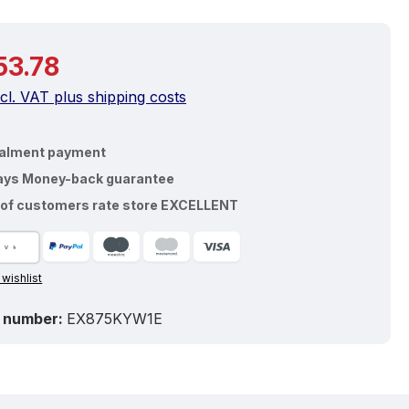
price:
53.78
ncl. VAT plus shipping costs
talment payment
ays Money-back guarantee
of customers rate store EXCELLENT
 wishlist
 number:
EX875KYW1E