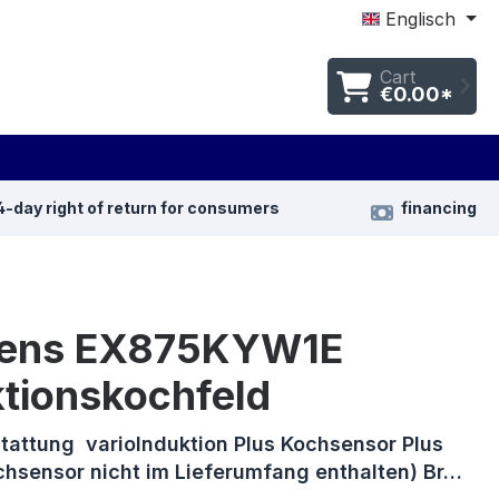
Englisch
Cart
€0.00*
4-day right of return for consumers
financing
ens EX875KYW1E
ktionskochfeld
stattung varioInduktion Plus Kochsensor Plus
chsensor nicht im Lieferumfang enthalten) Br…