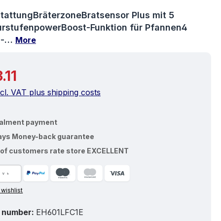
ng of 5 out of 5 stars
stattungBräterzoneBratsensor Plus mit 5
rstufenpowerBoost-Funktion für Pfannen4
ns-…
More
price:
.11
ncl. VAT plus shipping costs
talment payment
ays Money-back guarantee
of customers rate store EXCELLENT
 wishlist
 number:
EH601LFC1E