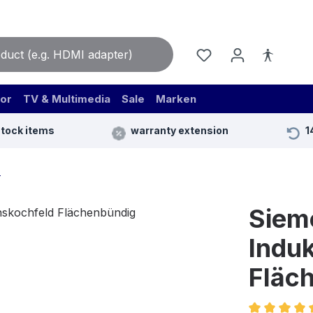
or
TV & Multimedia
Sale
Marken
stock items
warranty extension
1
M
Siem
Indu
Fläc