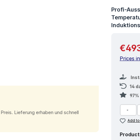
Average rati
Profi-Aus
Temperatu
Induktio
Regular 
€493
Prices i
Ins
14 d
97% 
tars
Preis. Lieferung erhaben und schnell
Add to
Product