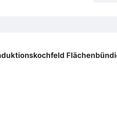
nduktionskochfeld Flächenbünd