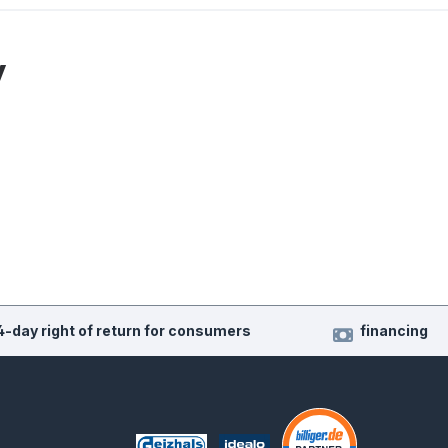
y
4-day right of return for consumers
financing