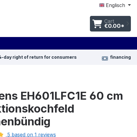
Englisch
Cart
€0.00*
4-day right of return for consumers
financing
ens EH601LFC1E 60 cm
ktionskochfeld
henbündig
5 based on 1 reviews