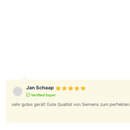
Jan Schaap
Review with rating of 5 out of 5 s
Verified buyer
sehr gutes gerät! Gute Qualität von Siemens zum perfekten 