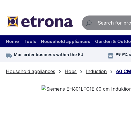
ip to main content
Skip to search
Skip to main navigation
Home
Tools
Household appliances
Garden & Outdo
Mail order business within the EU
99.9% 
Household appliances
Hobs
Induction
60 C
Skip image gallery