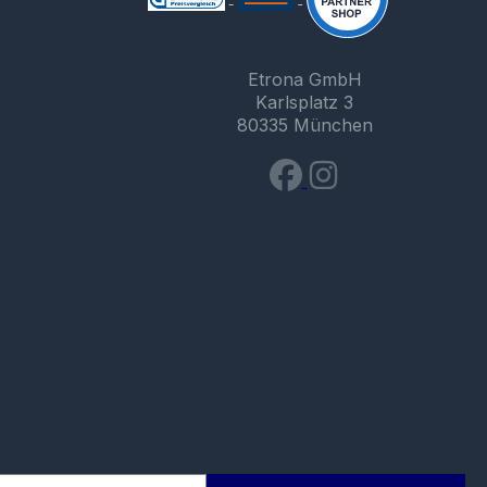
Etrona GmbH
Karlsplatz 3
80335 München