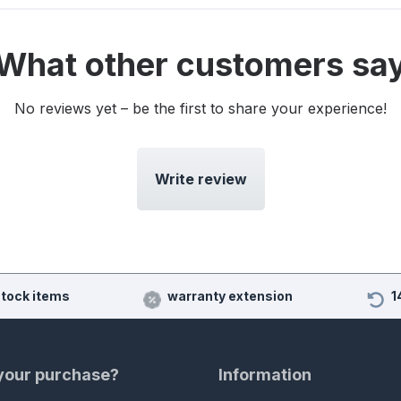
What other customers sa
No reviews yet – be the first to share your experience!
Write review
stock items
warranty extension
1
 your purchase?
Information