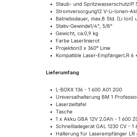
Staub- und SpritzwasserschutzIP 
Stromversorgung12 V-Li-Ionen-Akk
Betriebsdauer, max.8 Std. (Li Ion)
Stativ-Gewinde1/4", 5/8"
Gewicht, ca.0,9 kg
Farbe Laserlinierot
Projektion3 x 360° Linie
Kompatible Laser-EmpfängerLR 6 
Lieferumfang
L-BOXX 136 - 1 600 A01 2G0
Universalhalterung BM 1 Professio
Laserzieltafel
Tasche
1 x Akku GBA 12V 2.0Ah - 1 600 Z
Schnellladegerät GAL 1230 CV - 1
Halterung für Laserempfänger LR 