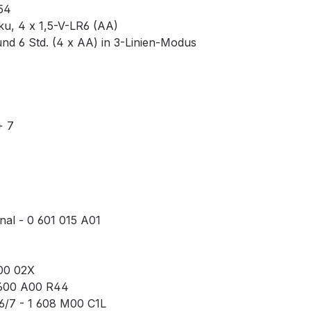
54
u, 4 x 1,5-V-LR6 (AA)
 und 6 Std. (4 x AA) in 3-Linien-Modus
+ 7
nal - 0 601 015 A01
00 02X
 600 A00 R44
6/7 - 1 608 M00 C1L