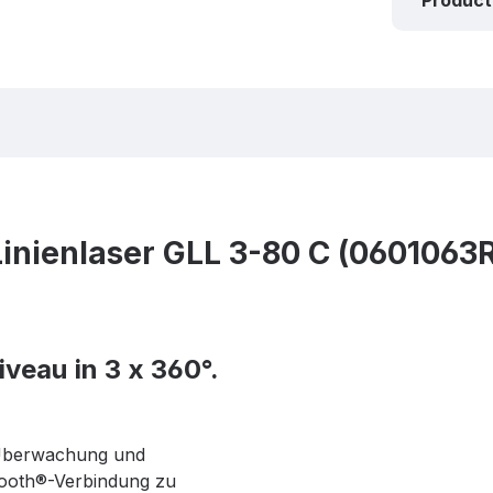
Product
Linienlaser GLL 3-80 C (0601063
veau in 3 x 360°.
Überwachung und
tooth®-Verbindung zu