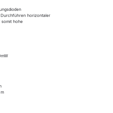
tungsdioden
s Durchführen horizontaler
d somit hohe
10mW
m
 m