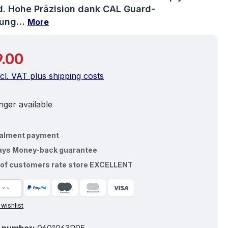
. Hohe Präzision dank CAL Guard-
hung…
More
price:
.00
ncl. VAT plus shipping costs
ger available
talment payment
ays Money-back guarantee
of customers rate store EXCELLENT
 wishlist