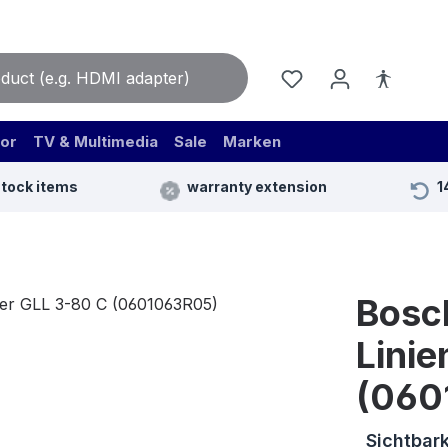
or
TV & Multimedia
Sale
Marken
stock items
warranty extension
1
Bosc
Linie
(060
Sichtbark