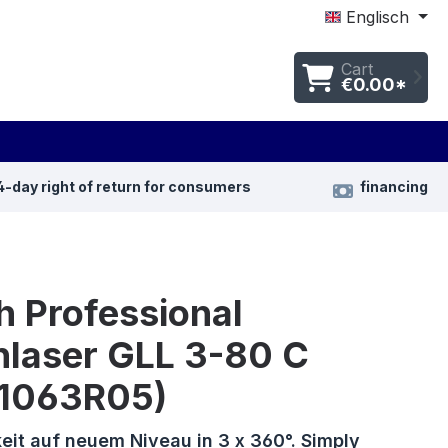
Englisch
Cart
€0.00*
4-day right of return for consumers
financing
h Professional
nlaser GLL 3-80 C
1063R05)
eit auf neuem Niveau in 3 x 360°. Simply