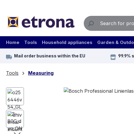
ip to main content
Skip to search
Skip to main navigation
Home
Tools
Household appliances
Garden & Outdo
Mail order business within the EU
99.9% 
Tools
Measuring
Skip image gallery