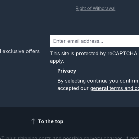
Right of Withdrawal
 exclusive offers
This site is protected by reCAPTCHA
apply.
Privacy
By selecting continue you confirm
accepted our
general terms and co
To the top
VAT plus
shipping costs
and possible delivery charges, if not