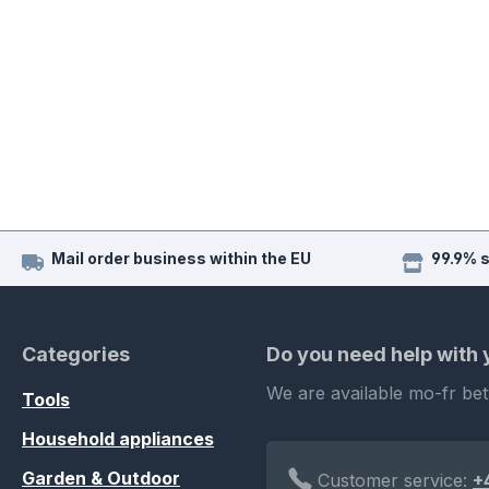
Mail order business within the EU
99.9% 
Categories
Do you need help with
We are available mo-fr be
Tools
Household appliances
Garden & Outdoor
Customer service:
+