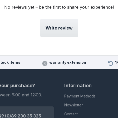
No reviews yet – be the first to share your experience!
Write review
stock items
warranty extension
1
 your purchase?
Information
tween 9:00 and 12:00.
Payment Methods
Newsletter
Contact
49 (0)89 230 35 325