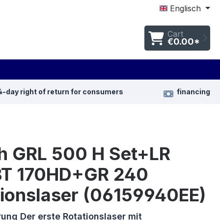
Englisch
Cart
€0.00*
4-day right of return for consumers
financing
h GRL 500 H Set+LR
T 170HD+GR 240
tionslaser (06159940EE)
rung Der erste Rotationslaser mit