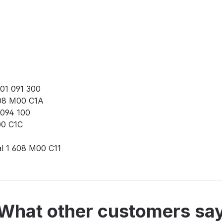
601 091 300
608 M00 C1A
 094 100
00 C1C
l 1 608 M00 C11
What other customers sa