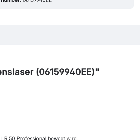
 number:
06159940EE
nslaser (06159940EE)"
LR 50 Professional bewegt wird.