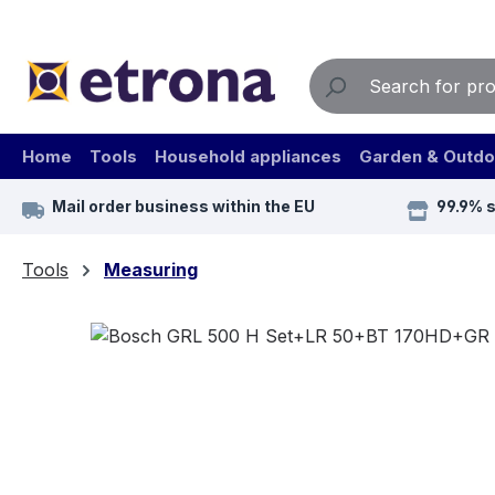
ip to main content
Skip to search
Skip to main navigation
Home
Tools
Household appliances
Garden & Outdo
Mail order business within the EU
99.9% 
Tools
Measuring
Skip image gallery