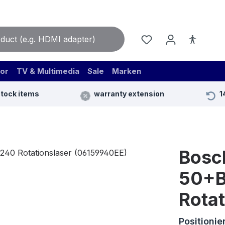
or
TV & Multimedia
Sale
Marken
stock items
warranty extension
1
Bosc
50+B
Rota
Positionie