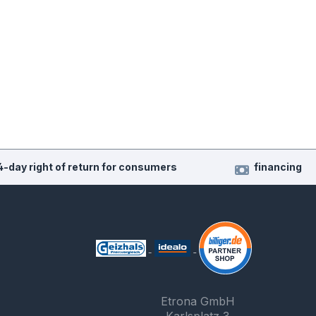
4-day right of return for consumers
financing
Etrona GmbH