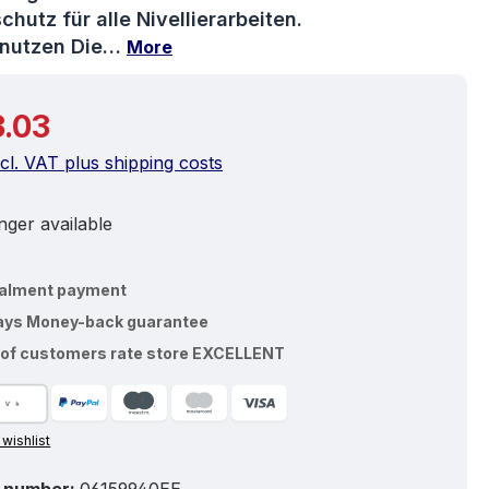
chutz für alle Nivellierarbeiten.
nutzen Die…
More
price:
.03
ncl. VAT plus shipping costs
ger available
talment payment
ays Money-back guarantee
of customers rate store EXCELLENT
 wishlist