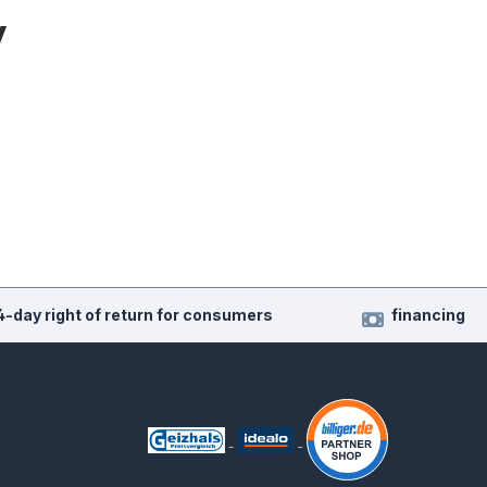
y
4-day right of return for consumers
financing