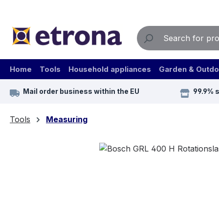
ip to main content
Skip to search
Skip to main navigation
Home
Tools
Household appliances
Garden & Outdo
Mail order business within the EU
99.9% 
Tools
Measuring
Skip image gallery