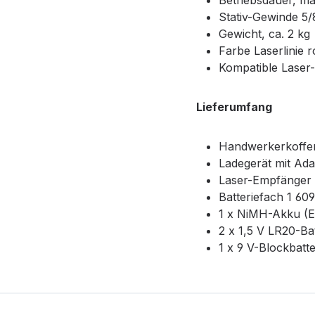
Betriebsdauer, m
Stativ-Gewinde 5/
Gewicht, ca. 2 kg
Farbe Laserlinie r
Kompatible Laser
Lieferumfang
Handwerkerkoffer
Ladegerät mit Ada
Laser-Empfänger 
Batteriefach 1 60
1 x NiMH-Akku (E
2 x 1,5 V LR20-Bat
1 x 9 V-Blockbatte