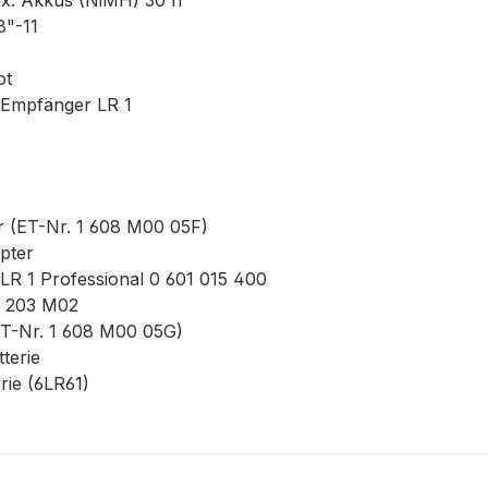
ax. Akkus (NiMH) 30 h
8"-11
ot
-Empfänger LR 1
 (ET-Nr. 1 608 M00 05F)
pter
LR 1 Professional 0 601 015 400
9 203 M02
T-Nr. 1 608 M00 05G)
terie
rie (6LR61)