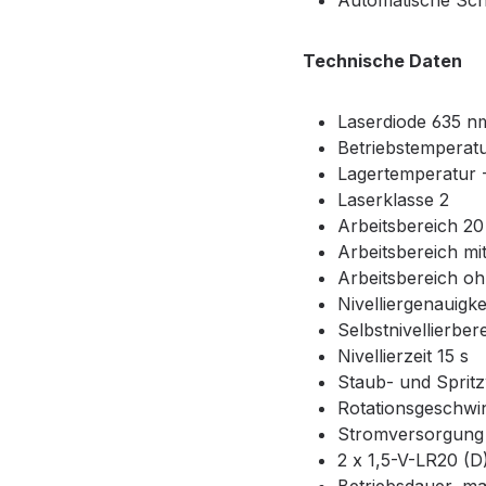
Automatische Scho
Technische Daten
Laserdiode 635 n
Betriebstemperatu
Lagertemperatur 
Laserklasse 2
Arbeitsbereich 2
Arbeitsbereich m
Arbeitsbereich o
Nivelliergenauigk
Selbstnivellierber
Nivellierzeit 15 s
Staub- und Sprit
Rotationsgeschwin
Stromversorgung 
2 x 1,5-V-LR20 (D