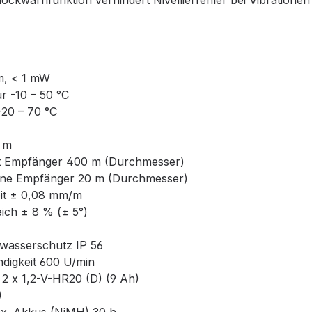
ckwarnfunktion verhindert Nivellierfehler bei Vibratione
m, < 1 mW
r -10 – 50 °C
-20 – 70 °C
0 m
it Empfänger 400 m (Durchmesser)
hne Empfänger 20 m (Durchmesser)
eit ± 0,08 mm/m
eich ± 8 % (± 5°)
zwasserschutz IP 56
digkeit 600 U/min
2 x 1,2-V-HR20 (D) (9 Ah)
)