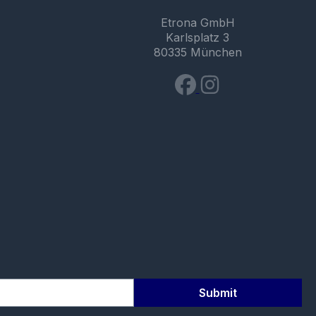
Etrona GmbH
Karlsplatz 3
80335 München
Submit