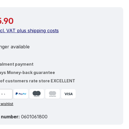
price:
.90
ncl. VAT plus shipping costs
ger available
talment payment
ays Money-back guarantee
of customers rate store EXCELLENT
 wishlist
 number:
0601061800