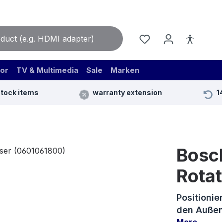
or
TV & Multimedia
Sale
Marken
stock items
warranty extension
1
Bosc
Rota
Positionie
den Auße