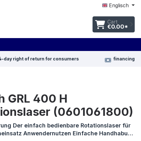
Englisch
Cart
€0.00*
4-day right of return for consumers
financing
h GRL 400 H
tionslaser (0601061800)
rung Der einfach bedienbare Rotationslaser für
neinsatz Anwendernutzen Einfache Handhabu…