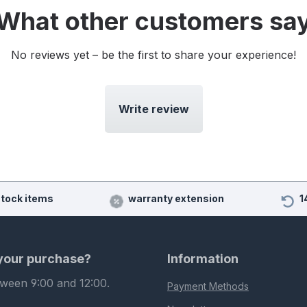
What other customers sa
No reviews yet – be the first to share your experience!
Write review
stock items
warranty extension
1
 your purchase?
Information
tween 9:00 and 12:00.
Payment Methods