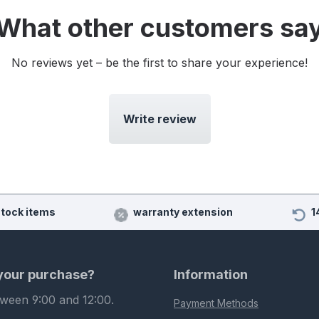
What other customers sa
No reviews yet – be the first to share your experience!
Write review
stock items
warranty extension
1
 your purchase?
Information
tween 9:00 and 12:00.
Payment Methods