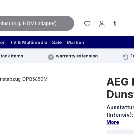
or
TV & Multimedia
Sale
Marken
stock items
warranty extension
1
AEG 
Duns
Ausstattu
(Intensiv
More