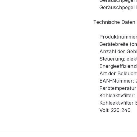
Geräuschpegel bei
Geräuschpegel bei
Technische Daten
Produktnummer (
Gerätebreite (cm
Anzahl der Gebläs
Steuerung: elektr
Energieeffizienzk
Art der Beleucht
EAN-Nummer: 7
Farbtemperatur i
Kohleaktivfilter
Kohleaktivfilter
Volt: 220-240