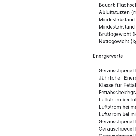
Bauart: Flachsc
Abluftstutzen (m
Mindestabstand E
Mindestabstand G
Bruttogewicht (kg
Nettogewicht (kg)
Energiewerte
Geräuschpegel bei
Jährlicher Energ
Klasse für Fetta
Fettabscheidegra
Luftstrom bei Inte
Luftstrom bei max
Luftstrom bei min.
Geräuschpegel bei 
Geräuschpegel bei