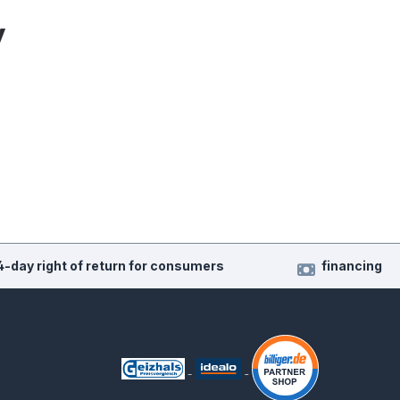
y
4-day right of return for consumers
financing