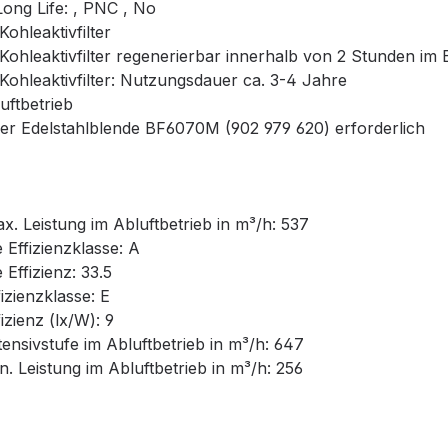
ong Life: , PNC , No
hleaktivfilter
ohleaktivfilter regenerierbar innerhalb von 2 Stunden im 
ohleaktivfilter: Nutzungsdauer ca. 3-4 Jahre
ftbetrieb
 Edelstahlblende BF6070M (902 979 620) erforderlich
 Leistung im Abluftbetrieb in m³/h: 537
ffizienzklasse: A
ffizienz: 33.5
zienzklasse: E
ienz (lx/W): 9
nsivstufe im Abluftbetrieb in m³/h: 647
 Leistung im Abluftbetrieb in m³/h: 256