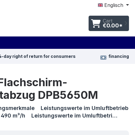
Englisch
Cart
€0.00*
4-day right of return for consumers
financing
Flachschirm-
tabzug DPB5650M
ngsmerkmale Leistungswerte im Umluftbetrieb
): 490 m³/h Leistungswerte im Umluftbetri…