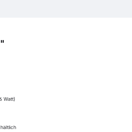
"
6 Watt)
ältlich