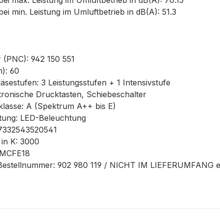
 max. Leistung im Umluftbetrieb in dB(A): 70.15
 min. Leistung im Umluftbetrieb in dB(A): 51.3
PNC): 942 150 551
): 60
estufen: 3 Leistungsstufen + 1 Intensivstufe
onische Drucktasten, Schiebeschalter
lasse: A (Spektrum A++ bis E)
ung: LED-Beleuchtung
332543520541
n K: 3000
: MCFE18
 Bestellnummer: 902 980 119 / NICHT IM LIEFERUMFANG en