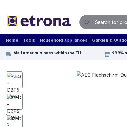
ip to main content
Skip to search
Skip to main navigation
Home
Tools
Household appliances
Garden & Outdo
Mail order business within the EU
99.9% 
Skip image gallery