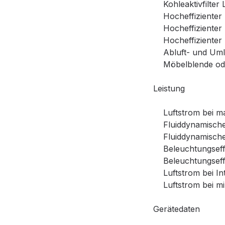
Kohleaktivfilter L
Hocheffizienter Ko
Hocheffizienter K
Hocheffizienter K
Abluft- und Umlu
Möbelblende oder
Leistung
Luftstrom bei max.
Fluiddynamische E
Fluiddynamische E
Beleuchtungseffi
Beleuchtungseffiz
Luftstrom bei Inte
Luftstrom bei min.
Gerätedaten