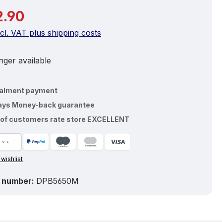
price:
2.90
ncl. VAT plus shipping costs
ger available
talment payment
ays Money-back guarantee
of customers rate store EXCELLENT
 wishlist
 number:
DPB5650M