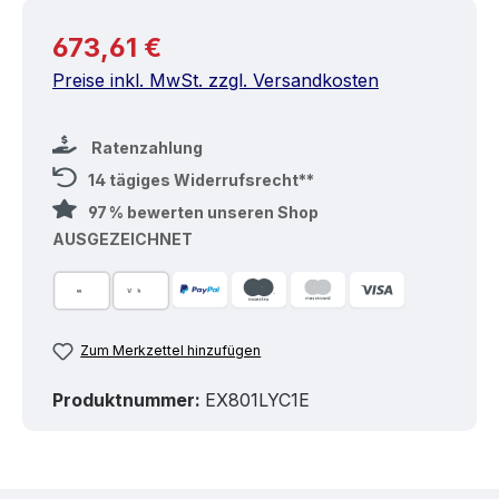
Regulärer Preis:
673,61 €
Preise inkl. MwSt. zzgl. Versandkosten
Ratenzahlung
14 tägiges Widerrufsrecht**
97 % bewerten unseren Shop
AUSGEZEICHNET
Zum Merkzettel hinzufügen
Produktnummer:
EX801LYC1E