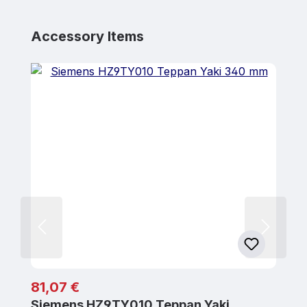
Produktgalerie überspringen
Accessory Items
Regulärer Preis:
81,07 €
Siemens HZ9TY010 Teppan Yaki…