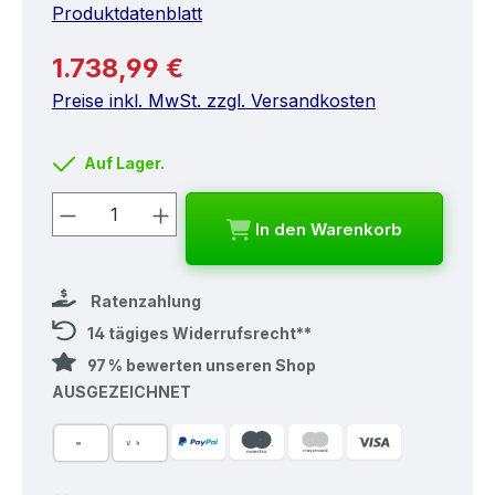
Produktdatenblatt
Regulärer Preis:
1.738,99 €
Preise inkl. MwSt. zzgl. Versandkosten
Auf Lager.
Produkt Anzahl: Gib den gewünschten
In den Warenkorb
Ratenzahlung
14 tägiges Widerrufsrecht**
97 % bewerten unseren Shop
AUSGEZEICHNET