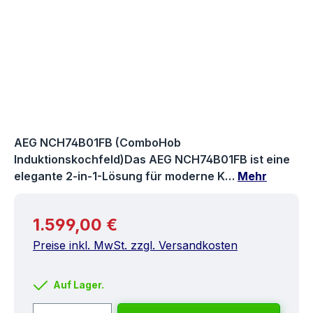
AEG NCH74B01FB (ComboHob
Induktionskochfeld)Das AEG NCH74B01FB ist eine
elegante 2-in-1-Lösung für moderne K…
Mehr
Regulärer Preis:
1.599,00 €
Preise inkl. MwSt. zzgl. Versandkosten
Auf Lager.