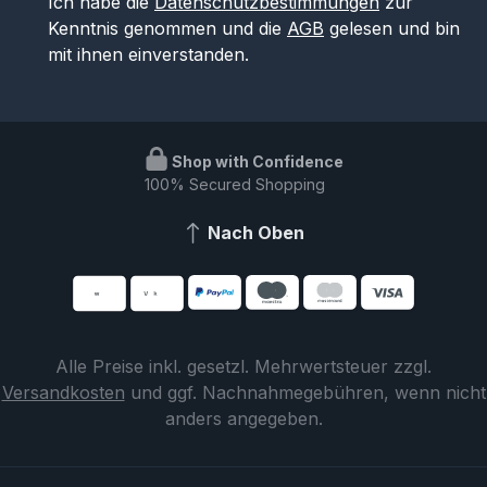
Ich habe die
Datenschutzbestimmungen
zur
Kenntnis genommen und die
AGB
gelesen und bin
mit ihnen einverstanden.
Shop with Confidence
100% Secured Shopping
Nach Oben
Alle Preise inkl. gesetzl. Mehrwertsteuer zzgl.
Versandkosten
und ggf. Nachnahmegebühren, wenn nicht
anders angegeben.