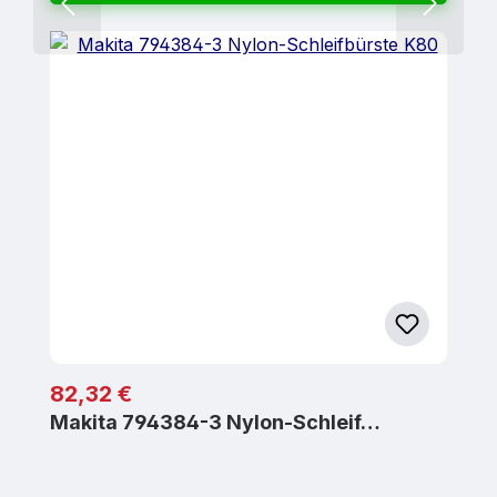
Regulärer Preis:
82,32 €
Makita 794384-3 Nylon-Schleif…