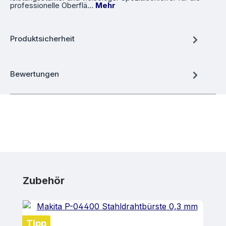
professionelle Oberflä…
Mehr
Produktsicherheit
Bewertungen
Produktgalerie überspringen
Zubehör
Tipp