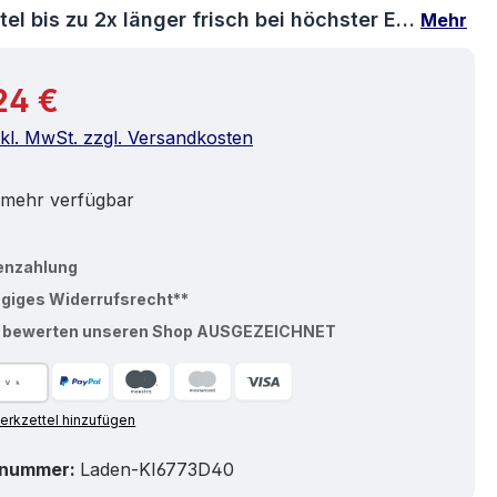
el bis zu 2x länger frisch bei höchster E…
Mehr
r Preis:
24 €
nkl. MwSt. zzgl. Versandkosten
 mehr verfügbar
enzahlung
ägiges Widerrufsrecht**
% bewerten unseren Shop AUSGEZEICHNET
rkzettel hinzufügen
tnummer:
Laden-KI6773D40