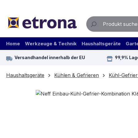
m Hauptinhalt springen
Zur Suche springen
Zur Hauptnavigation springen
Home
Werkzeuge & Technik
Haushaltsgeräte
Gart
Versandhandel innerhalb der EU
99,9% Lag
Haushaltsgeräte
Kühlen & Gefrieren
Kühl-Gefrie
Bildergalerie überspringen