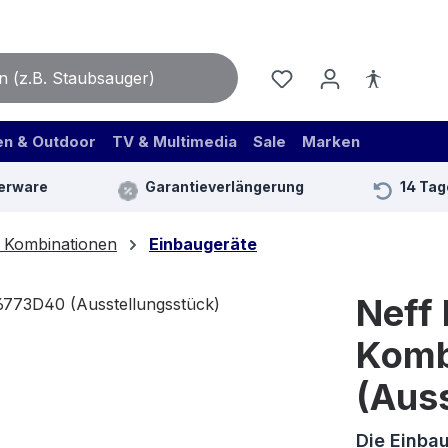
en & Outdoor
TV & Multimedia
Sale
Marken
erware
Garantieverlängerung
14 Tag
r Kombinationen
Einbaugeräte
Neff 
Komb
(Aus
Die Einbau