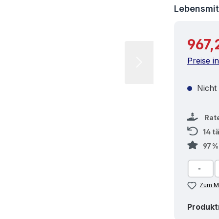
Lebensmitt
Reguläre
967,
Preise i
Nicht
Rat
14 t
97 
Zum Me
Produk