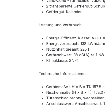
Vario-Zone - für flexible Nutzun
2 transparente Gefriergut-Schub
Gefriergut-Kalender
Leistung und Verbrauch:
Energie-Effizienz-Klasse: A+++ 
Energieverbrauch: 138 kWh/Jah
Nutzinhalt gesamt: 225 l
Geräuschwert: 38 dB(A) re 1 pW
Klimaklasse: SN-T
Technische Informationen:
Gerätemaße ( H x B x T): 157.8 
Nischenmaße (H x B x T): 158.0 
Türanschlag rechts, wechselbar
Anschlusswert: Anschlusswert: 