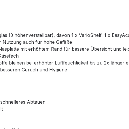
glas (3 höhenverstellbar), davon 1 x VarioShelf, 1 x EasyAc
zur Nutzung auch für hohe Gefäße
asplatte mit erhöhtem Rand für bessere Übersicht und leic
 Käsefach
fe bleiben bei erhöhter Luftfeuchtigkeit bis zu 2x länger e
für besseren Geruch und Hygiene
, schnelleres Abtauen
lt