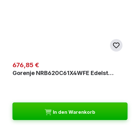
Regulärer Preis:
676,85 €
Gorenje NRB620C61X4WFE Edelst…
In den Warenkorb