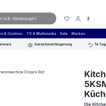
en & Outdoor
TV & Multimedia
Sale
Marken
erware
Garantieverlängerung
14 Tag
Kitch
5KS
Küch
Die Kitche