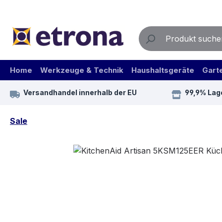
m Hauptinhalt springen
Zur Suche springen
Zur Hauptnavigation springen
Home
Werkzeuge & Technik
Haushaltsgeräte
Gart
Versandhandel innerhalb der EU
99,9% Lag
Sale
Bildergalerie überspringen