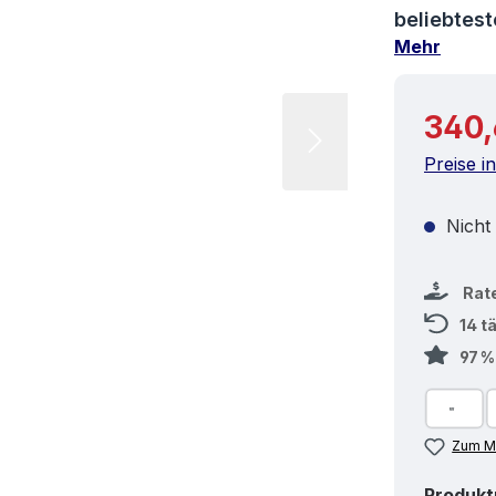
beliebtes
Mehr
Reguläre
340,
Preise i
Nicht
Rat
14 t
97 
Zum Me
Produk