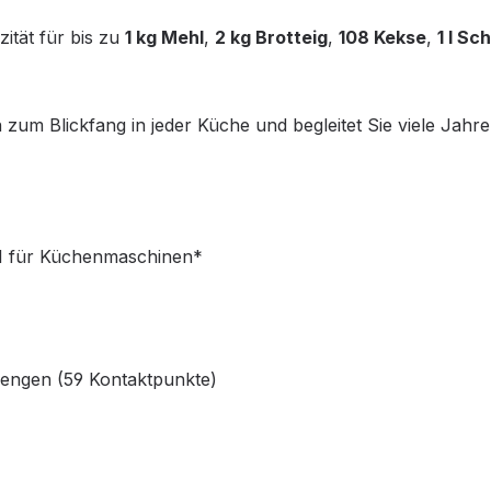
ität für bis zu
1 kg Mehl
,
2 kg Brotteig
,
108 Kekse
,
1 l Sc
n zum Blickfang in jeder Küche und begleitet Sie viele Jah
 1 für Küchenmaschinen*
engen (59 Kontaktpunkte)