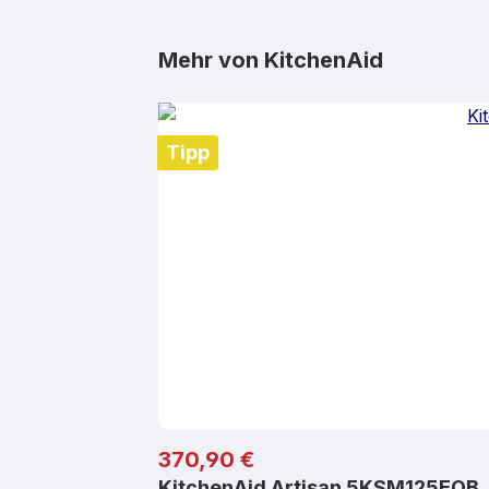
Produktgalerie überspringen
Mehr von KitchenAid
Tipp
Regulärer Preis:
370,90 €
KitchenAid Artisan 5KSM125EOB