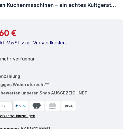
ten Küchenmaschinen – ein echtes Kultgerät…
r Preis:
60 €
nkl. MwSt. zzgl. Versandkosten
 mehr verfügbar
enzahlung
ägiges Widerrufsrecht**
% bewerten unseren Shop AUSGEZEICHNET
rkzettel hinzufügen
tnummer:
5KSM125EER