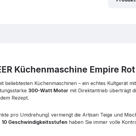
EER Küchenmaschine Empire Rot
eit beliebtesten Küchenmaschinen – ein echtes Kultgerät mi
stungsstarke
300-Watt Motor
mit Direktantrieb überträgt d
edem Rezept.
te pro Umdrehung) vermengt die Artisan Teige und Mischu
k
10 Geschwindigkeitsstufen
haben Sie immer volle Kontro