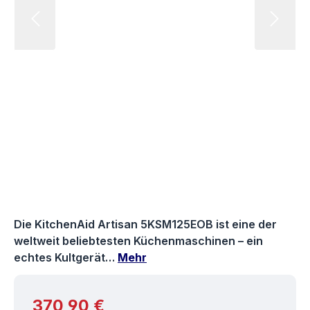
Die KitchenAid Artisan 5KSM125EOB ist eine der
weltweit beliebtesten Küchenmaschinen – ein
echtes Kultgerät…
Mehr
Regulärer Preis:
370,90 €