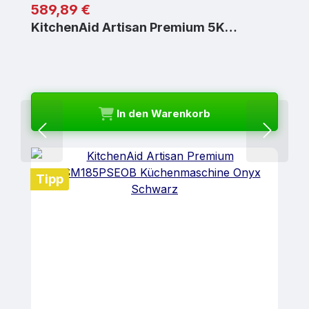
Regulärer Preis:
589,89 €
KitchenAid Artisan Premium 5K…
In den Warenkorb
Tipp