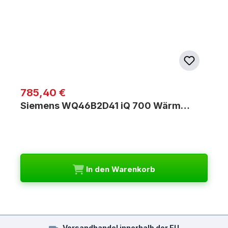
Regulärer Preis:
785,40 €
Siemens WQ46B2D41 iQ 700 Wärm…
In den Warenkorb
Versandhandel innerhalb der EU