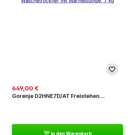
Regulärer Preis:
649,00 €
Gorenje D2HNE7D/AT Freistehen…
In den Warenkorb