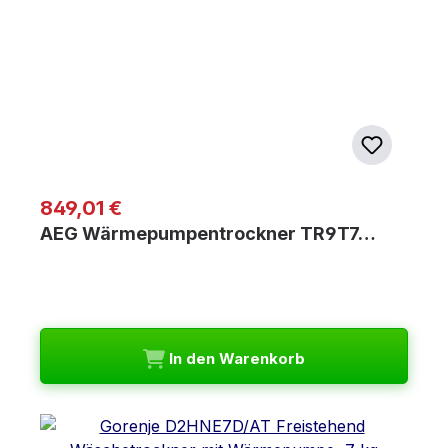
Regulärer Preis:
849,01 €
AEG Wärmepumpentrockner TR9T7…
In den Warenkorb