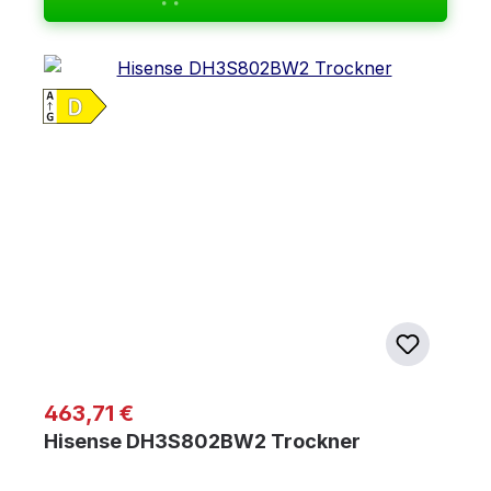
Regulärer Preis:
463,71 €
Hisense DH3S802BW2 Trockner