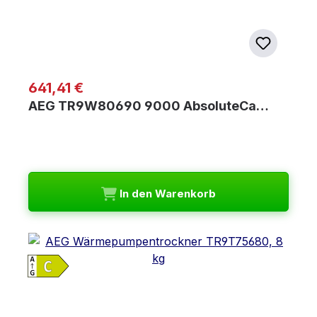
Regulärer Preis:
641,41 €
AEG TR9W80690 9000 AbsoluteCa…
In den Warenkorb