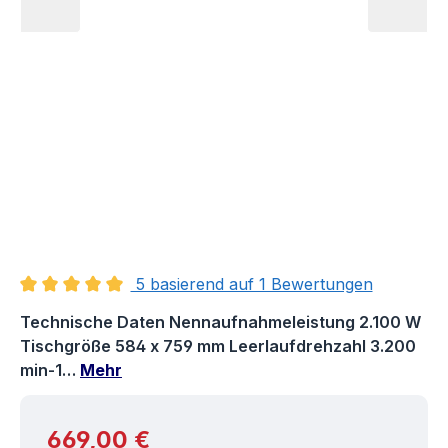
5 basierend auf 1 Bewertungen
Durchschnittliche Bewertung von 5 von 5 Sternen
Technische Daten Nennaufnahmeleistung 2.100 W
Tischgröße 584 x 759 mm Leerlaufdrehzahl 3.200
min-1…
Mehr
Regulärer Preis:
669,00 €