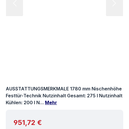
AUSSTATTUNGSMERKMALE 1780 mm Nischenhöhe
Festtür-Technik Nutzinhalt Gesamt: 275 l Nutzinhalt
Kühlen: 200 l N…
Mehr
Regulärer Preis:
951,72 €