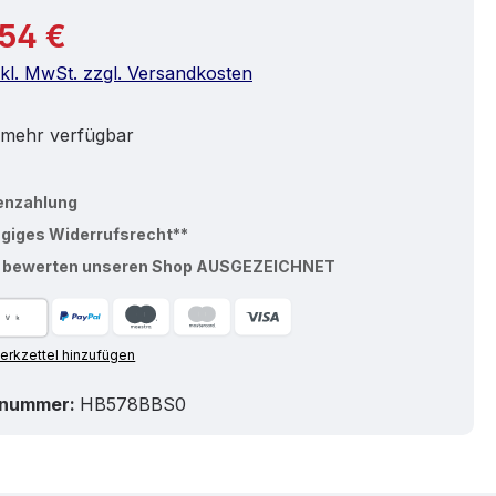
r Preis:
54 €
nkl. MwSt. zzgl. Versandkosten
 mehr verfügbar
enzahlung
ägiges Widerrufsrecht**
% bewerten unseren Shop AUSGEZEICHNET
rkzettel hinzufügen
tnummer:
HB578BBS0