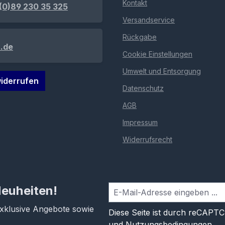
Kontakt
(0)89 230 35 325
Versandservice
Rückgabe
.de
Cookie Einstellungen
Umwelt und Entsorgung
iderrufen
Datenschutz
AGB
Impressum
Widerrufsrecht
Neuheiten!
exklusive Angebote sowie
Diese Seite ist durch reCAPT
und
Nutzungsbedingungen
.