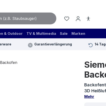
en & Outdoor
TV & Multimedia
Sale
Marken
erware
Garantieverlängerung
14 Tag
Siem
Back
Backofent
3D Heißluf
Mehr