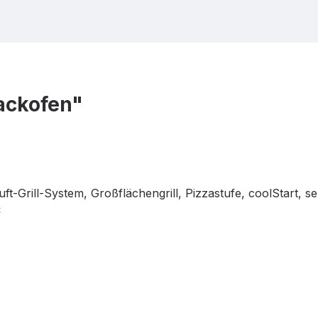
ackofen"
ft-Grill-System, Großflächengrill, Pizzastufe, coolStart, se
C