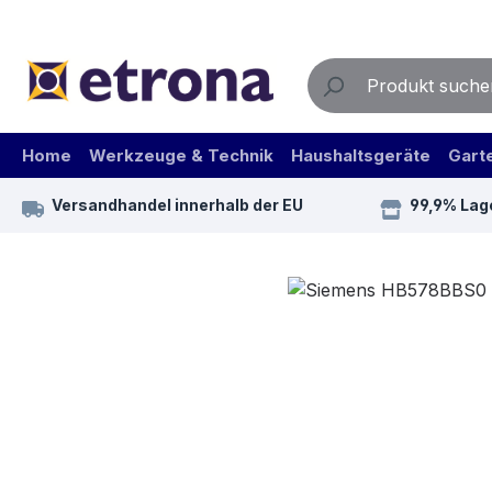
m Hauptinhalt springen
Zur Suche springen
Zur Hauptnavigation springen
Home
Werkzeuge & Technik
Haushaltsgeräte
Gart
Versandhandel innerhalb der EU
99,9% Lag
Bildergalerie überspringen