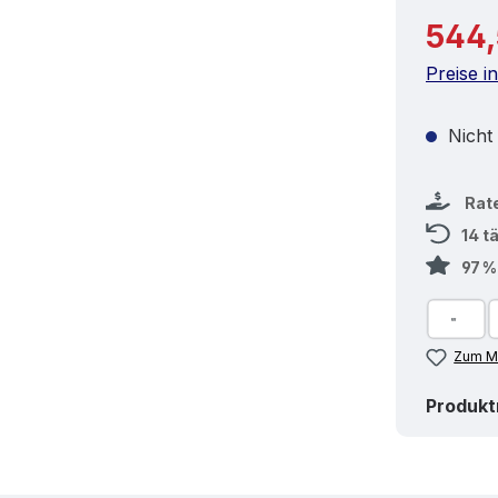
Reguläre
544,
Preise i
Nicht
Rat
14 t
97 
Zum Me
Produk