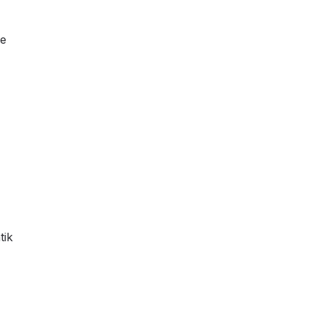
ge
tik