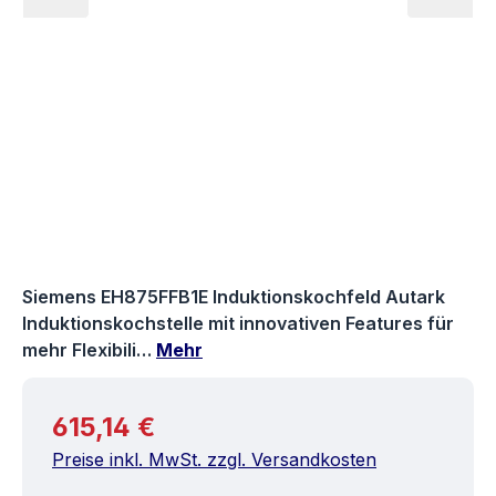
Siemens EH875FFB1E Induktionskochfeld Autark
Induktionskochstelle mit innovativen Features für
mehr Flexibili…
Mehr
Regulärer Preis:
615,14 €
Preise inkl. MwSt. zzgl. Versandkosten