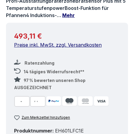
Profi-AusstattungBräterzoneBratsensor Plus mit 5
TemperaturstufenpowerBoost-Funktion für
Pfannen4 Induktions-…
Mehr
Regulärer Preis:
493,11 €
Preise inkl. MwSt. zzgl. Versandkosten
Ratenzahlung
14 tägiges Widerrufsrecht**
97 % bewerten unseren Shop
AUSGEZEICHNET
Zum Merkzettel hinzufügen
Produktnummer:
EH601LFC1E