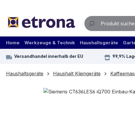
m Hauptinhalt springen
Zur Suche springen
Zur Hauptnavigation springen
Home
Werkzeuge & Technik
Haushaltsgeräte
Gart
Versandhandel innerhalb der EU
99,9% Lag
Haushaltsgeräte
Haushalt Kleingeräte
Kaffeemas
Bildergalerie überspringen