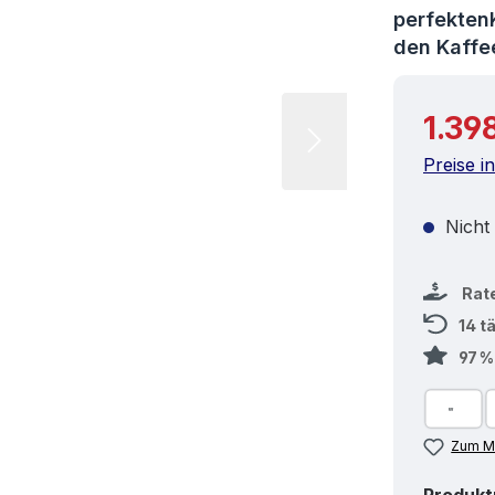
perfekten
den Kaff
Reguläre
1.39
Preise i
Nicht
Rat
14 t
97 
Zum Me