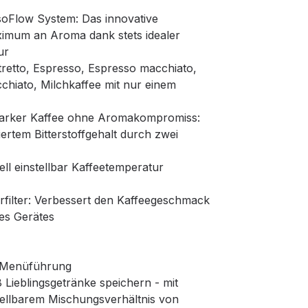
soFlow System: Das innovative
ximum an Aroma dank stets idealer
ur
retto, Espresso, Espresso macchiato,
chiato, Milchkaffee mit nur einem
tarker Kaffee ohne Aromakompromiss:
iertem Bitterstoffgehalt durch zwei
ll einstellbar Kaffeetemperatur
erfilter: Verbessert den Kaffeegeschmack
es Gerätes
er Menüführung
8 Lieblingsgetränke speichern - mit
tellbarem Mischungsverhältnis von