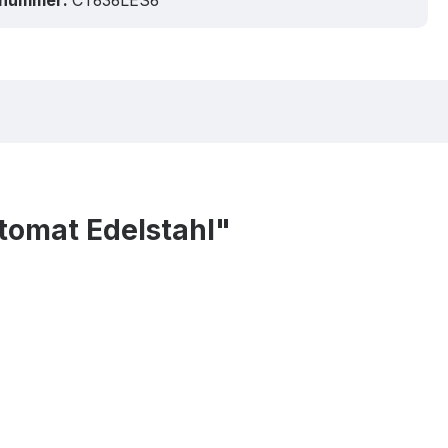
tnummer:
CT636LES6
tomat Edelstahl"