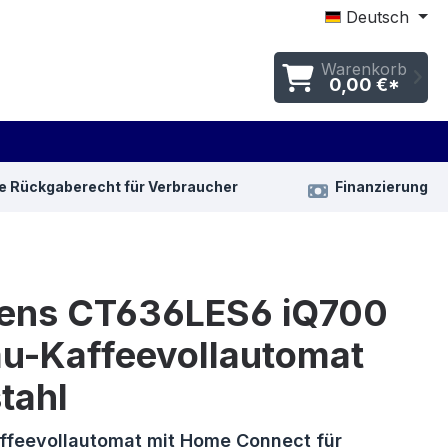
Deutsch
Warenkorb
0,00 €*
e Rückgaberecht für Verbraucher
Finanzierung
ens CT636LES6 iQ700
au-Kaffeevollautomat
tahl
ffeevollautomat mit Home Connect für