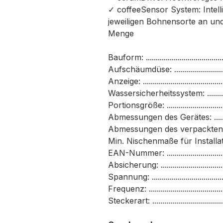
✓ coffeeSensor System: Intell
jeweiligen Bohnensorte an un
Menge
Bauform: .......................................
Aufschäumdüse: ..............................
Anzeige: .........................................
Wassersicherheitssystem: .................
Portionsgröße: .............................
Abmessungen des Gerätes: .........
Abmessungen des verpackten Ge
Min. Nischenmaße für Installa
EAN-Nummer: ...........................
Absicherung: ...................................
Spannung: ...................................
Frequenz: .....................................
Steckerart: ...........................