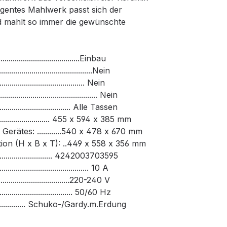
igentes Mahlwerk passt sich der
d mahlt so immer die gewünschte
.......................................Einbau
........................................Nein
......................................... Nein
....................................... Nein
.................................. Alle Tassen
.................... 455 x 594 x 385 mm
rätes: ............540 x 478 x 670 mm
tion (H x B x T): ..449 x 558 x 356 mm
........................... 4242003703595
........................................ 10 A
...................................220-240 V
.................................... 50/60 Hz
..................... Schuko-/Gardy.m.Erdung