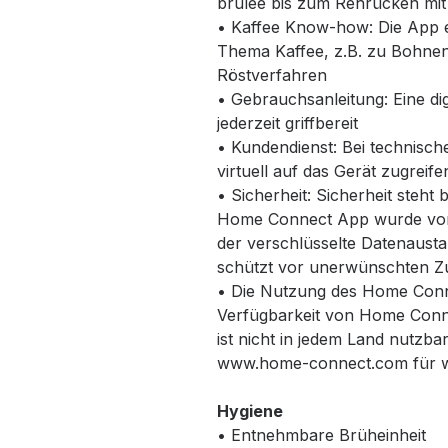
brûlée bis zum Rehrücken mi
• Kaffee Know-how: Die App e
Thema Kaffee, z.B. zu Bohne
Röstverfahren
• Gebrauchsanleitung: Eine dig
jederzeit griffbereit
• Kundendienst: Bei technisc
virtuell auf das Gerät zugreife
• Sicherheit: Sicherheit steht
Home Connect App wurde vom 
der verschlüsselte Datenaust
schützt vor unerwünschten Zu
• Die Nutzung des Home Conn
Verfügbarkeit von Home Conn
ist nicht in jedem Land nutzbar
www.home-connect.com für we
Hygiene
• Entnehmbare Brüheinheit