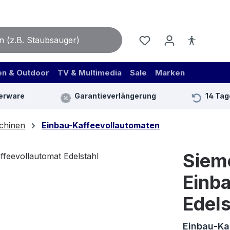
en & Outdoor
TV & Multimedia
Sale
Marken
erware
Garantieverlängerung
14 Tag
chinen
Einbau-Kaffeevollautomaten
Siem
Einb
Edels
Einbau‐Ka