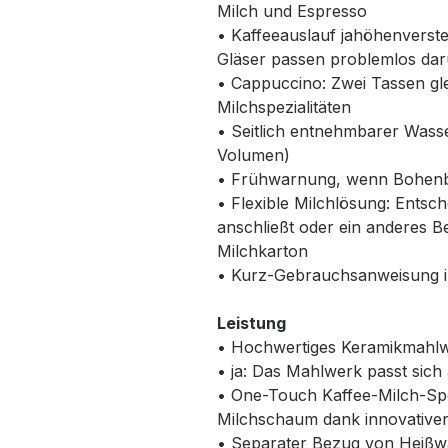
Milch und Espresso
• Kaffeeauslauf jahöhenverste
Gläser passen problemlos dar
• Cappuccino: Zwei Tassen gle
Milchspezialitäten
• Seitlich entnehmbarer Wasse
Volumen)
• Frühwarnung, wenn Bohenbe
• Flexible Milchlösung: Entsch
anschließt oder ein anderes Be
Milchkarton
• Kurz-Gebrauchsanweisung im
Leistung
• Hochwertiges Keramikmahlw
• ja: Das Mahlwerk passt sic
• One-Touch Kaffee-Milch-Spe
Milchschaum dank innovative
• Separater Bezug von Heißw