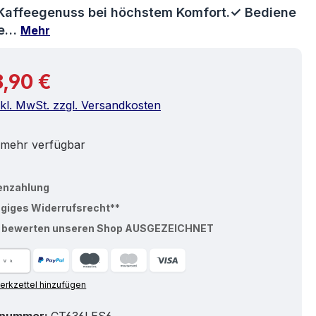
Kaffeegenuss bei höchstem Komfort.✓ Bediene
ee…
Mehr
r Preis:
8,90 €
nkl. MwSt. zzgl. Versandkosten
 mehr verfügbar
enzahlung
ägiges Widerrufsrecht**
% bewerten unseren Shop AUSGEZEICHNET
rkzettel hinzufügen