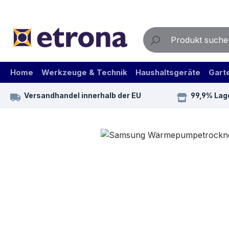
m Hauptinhalt springen
Zur Suche springen
Zur Hauptnavigation springen
Home
Werkzeuge & Technik
Haushaltsgeräte
Gart
Versandhandel innerhalb der EU
99,9% Lag
Bildergalerie überspringen