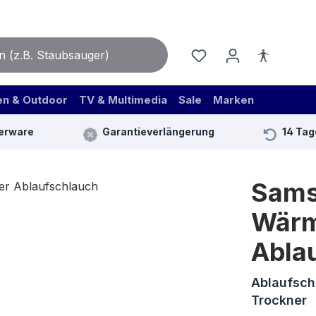
en & Outdoor
TV & Multimedia
Sale
Marken
erware
Garantieverlängerung
14 Tag
Sam
Wärm
Abla
Ablaufsc
Trockner