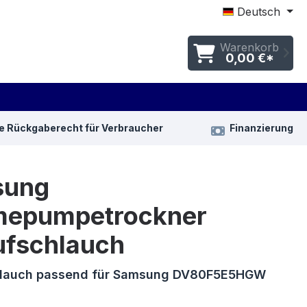
Deutsch
Warenkorb
0,00 €*
e Rückgaberecht für Verbraucher
Finanzierung
sung
epumpetrockner
ufschlauch
hlauch passend für Samsung DV80F5E5HGW