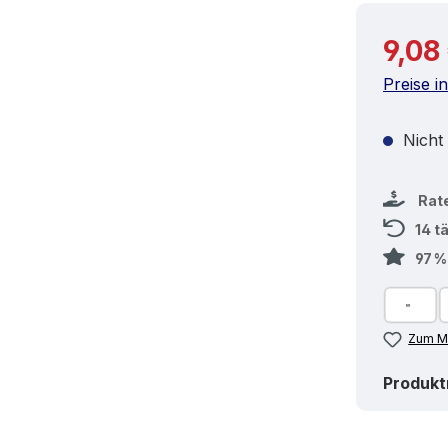
Reguläre
9,08
Preise i
Nicht
Rat
14 t
97 
Zum Me
Produk