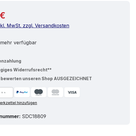
r Preis:
 €
nkl. MwSt. zzgl. Versandkosten
 mehr verfügbar
enzahlung
ägiges Widerrufsrecht**
% bewerten unseren Shop AUSGEZEICHNET
rkzettel hinzufügen
tnummer:
SDC18809