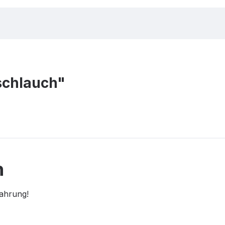
chlauch"
n
fahrung!