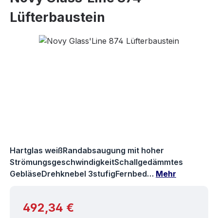
Lüfterbaustein
Bildergalerie überspringen
Hartglas weißRandabsaugung mit hoher
StrömungsgeschwindigkeitSchallgedämmtes
GebläseDrehknebel 3stufigFernbed…
Mehr
Regulärer Preis:
492,34 €