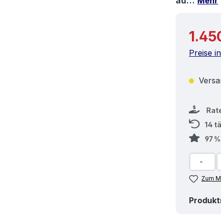
au…
Mehr
Reguläre
1.45
Preise i
Versan
Rat
14 t
97 
Zum Me
Produk