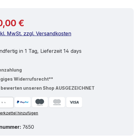
r Preis:
0,00 €
nkl. MwSt. zzgl. Versandkosten
dfertig in 1 Tag, Lieferzeit 14 days
enzahlung
ägiges Widerrufsrecht**
% bewerten unseren Shop AUSGEZEICHNET
rkzettel hinzufügen
tnummer:
7650