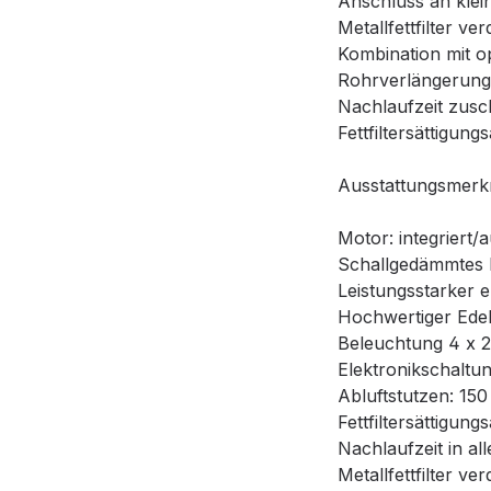
Anschluss an klei
Metallfettfilter v
Kombination mit o
Rohrverlängerung 
Nachlaufzeit zusc
Fettfiltersättigung
Ausstattungsmerk
Motor: integriert/
Schallgedämmtes 
Leistungsstarker
Hochwertiger Edel
Beleuchtung 4 x 2
Elektronikschaltun
Abluftstutzen: 15
Fettfiltersättigung
Nachlaufzeit in al
Metallfettfilter v