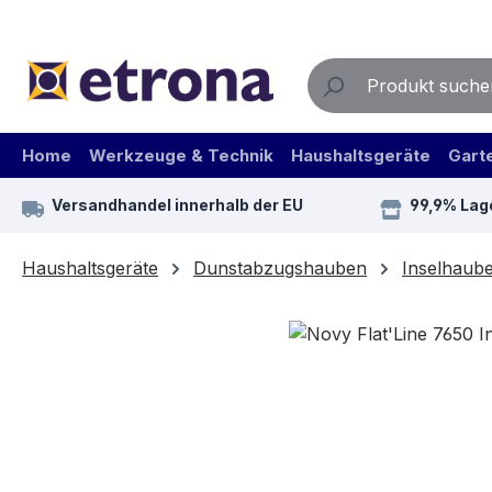
m Hauptinhalt springen
Zur Suche springen
Zur Hauptnavigation springen
Home
Werkzeuge & Technik
Haushaltsgeräte
Gart
Versandhandel innerhalb der EU
99,9% Lag
Haushaltsgeräte
Dunstabzugshauben
Inselhaub
Bildergalerie überspringen