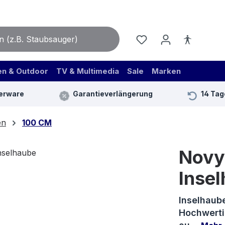
en & Outdoor
TV & Multimedia
Sale
Marken
erware
Garantieverlängerung
14 Tag
en
100 CM
Novy 
Inse
Inselhaub
Hochwerti