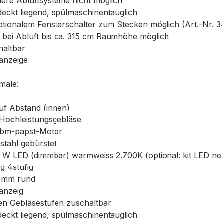
nere Abluftsysteme nicht möglich
erdeckt liegend, spülmaschinentauglich
ptionalem Fensterschalter zum Stecken möglich (Art.-Nr. 3
bei Abluft bis ca. 315 cm Raumhöhe möglich
haltbar
sanzeige
male:
auf Abstand (innen)
Hochleistungsgebläse
 ebm-papst-Motor
stahl gebürstet
 W LED (dimmbar) warmweiss 2.700K (optional: kit LED ne
g 4stufig
0 mm rund
sanzeig
len Gebläsestufen zuschaltbar
erdeckt liegend, spülmaschinentauglich