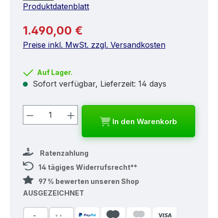
Produktdatenblatt
Regulärer Preis:
1.490,00 €
Preise inkl. MwSt. zzgl. Versandkosten
Auf Lager.
Sofort verfügbar, Lieferzeit: 14 days
Produkt Anzahl: Gib den gewünschten
In den Warenkorb
Ratenzahlung
14 tägiges Widerrufsrecht**
97 % bewerten unseren Shop
AUSGEZEICHNET