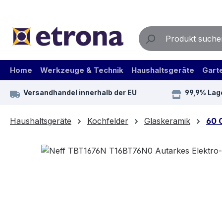
m Hauptinhalt springen
Zur Suche springen
Zur Hauptnavigation springen
Home
Werkzeuge & Technik
Haushaltsgeräte
Gart
Versandhandel innerhalb der EU
99,9% Lag
Haushaltsgeräte
Kochfelder
Glaskeramik
60 
Bildergalerie überspringen