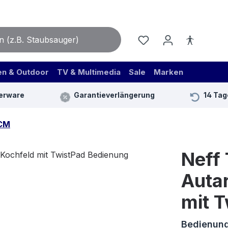
en & Outdoor
TV & Multimedia
Sale
Marken
erware
Garantieverlängerung
14 Tag
CM
Neff
Auta
mit 
Bedienung: