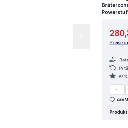
Bräterzon
Powerstu
Reguläre
280,
Preise i
Rat
14 t
97 
Zum Me
Produk