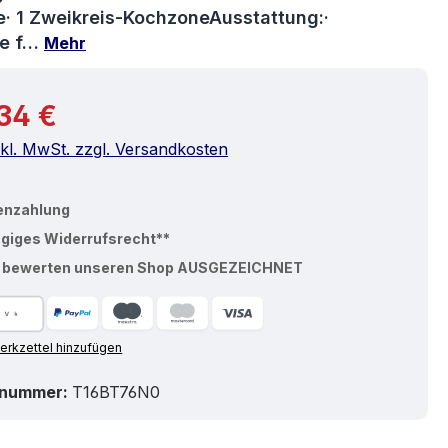
e· 1 Zweikreis-KochzoneAusstattung:·
fe f…
Mehr
r Preis:
34 €
nkl. MwSt. zzgl. Versandkosten
enzahlung
ägiges Widerrufsrecht**
% bewerten unseren Shop AUSGEZEICHNET
rkzettel hinzufügen
tnummer:
T16BT76N0