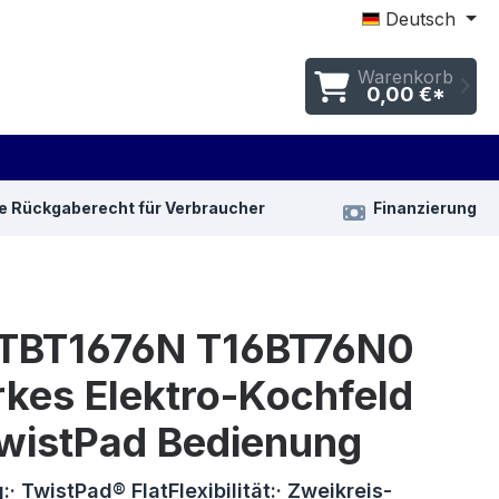
Deutsch
Warenkorb
0,00 €*
e Rückgaberecht für Verbraucher
Finanzierung
 TBT1676N T16BT76N0
rkes Elektro-Kochfeld
TwistPad Bedienung
· TwistPad® FlatFlexibilität:· Zweikreis-