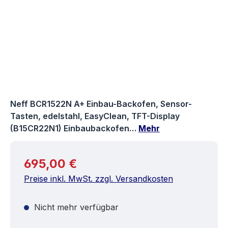
Neff BCR1522N A+ Einbau-Backofen, Sensor-
Tasten, edelstahl, EasyClean, TFT-Display
(B15CR22N1) Einbaubackofen…
Mehr
Regulärer Preis:
695,00 €
Preise inkl. MwSt. zzgl. Versandkosten
Nicht mehr verfügbar