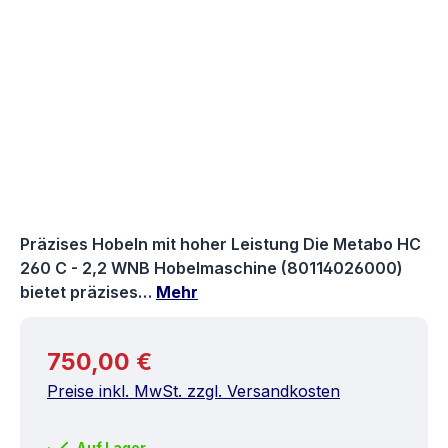
Präzises Hobeln mit hoher Leistung Die Metabo HC
260 C - 2,2 WNB Hobelmaschine (80114026000)
bietet präzises…
Mehr
Regulärer Preis:
750,00 €
Preise inkl. MwSt. zzgl. Versandkosten
Auf Lager.