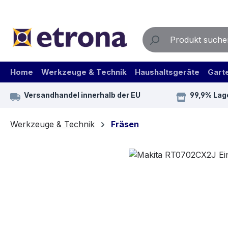
m Hauptinhalt springen
Zur Suche springen
Zur Hauptnavigation springen
Home
Werkzeuge & Technik
Haushaltsgeräte
Gart
Versandhandel innerhalb der EU
99,9% Lag
Werkzeuge & Technik
Fräsen
Bildergalerie überspringen