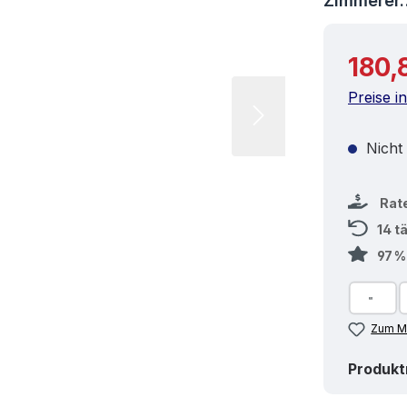
Zimmere
Reguläre
180,
Preise i
Nicht
Rat
14 t
97 
Zum Me
Produk