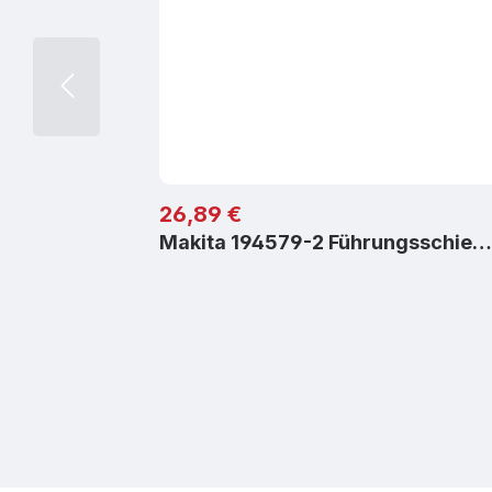
Regulärer Preis:
26,89 €
Makita 194579-2 Führungsschie…