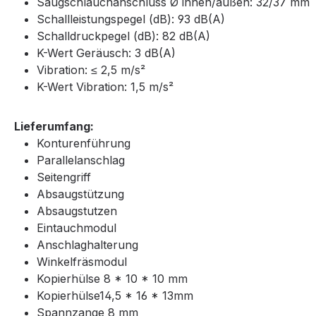
Saugschlauchanschluss Ø innen/außen: 32/37 mm
Schallleistungspegel (dB): 93 dB(A)
Schalldruckpegel (dB): 82 dB(A)
K-Wert Geräusch: 3 dB(A)
Vibration: ≤ 2,5 m/s²
K-Wert Vibration: 1,5 m/s²
Lieferumfang:
Konturenführung
Parallelanschlag
Seitengriff
Absaugstützung
Absaugstutzen
Eintauchmodul
Anschlaghalterung
Winkelfräsmodul
Kopierhülse 8 * 10 * 10 mm
Kopierhülse14,5 * 16 * 13mm
Spannzange 8 mm