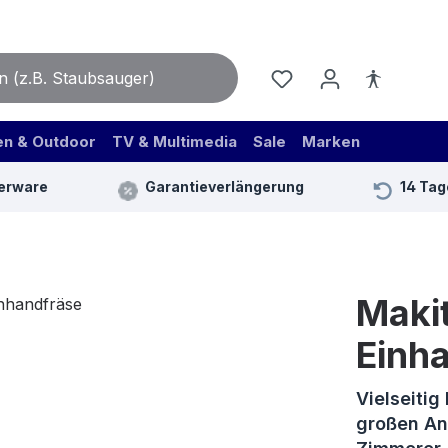
en & Outdoor
TV & Multimedia
Sale
Marken
erware
Garantieverlängerung
14 Tag
Maki
Einh
Vielseitig
großen An