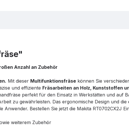
räse"
 großen Anzahl an Zubehör
en.
Mit dieser
Multifunktionsfräse
können Sie verschieden
äzise und effiziente
Fräsarbeiten an Holz, Kunststoffen u
dfräse perfekt für den Einsatz in Werkstätten und auf Bau
r Arbeit zu gewährleisten. Das ergonomische Design und di
 Anwender. Bestellen Sie jetzt die Makita RT0702CX2J Ein
 sowie weiterem Zubehör