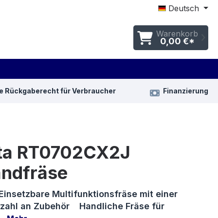
Deutsch
Warenkorb
0,00 €*
e Rückgaberecht für Verbraucher
Finanzierung
ta RT0702CX2J
andfräse
 Einsetzbare Multifunktionsfräse mit einer
zahl an Zubehör Handliche Fräse für