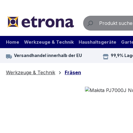
m Hauptinhalt springen
Zur Suche springen
Zur Hauptnavigation springen
Home
Werkzeuge & Technik
Haushaltsgeräte
Gart
Versandhandel innerhalb der EU
99,9% Lag
Werkzeuge & Technik
Fräsen
Bildergalerie überspringen