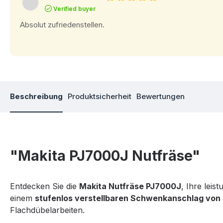
Bewertung mit 5 von 5 Sterne
Verified buyer
Absolut zufriedenstellen.
Beschreibung
Produktsicherheit
Bewertungen
"Makita PJ7000J Nutfräse"
Entdecken Sie die
Makita Nutfräse PJ7000J
, Ihre leis
einem
stufenlos verstellbaren Schwenkanschlag von 
Flachdübelarbeiten.