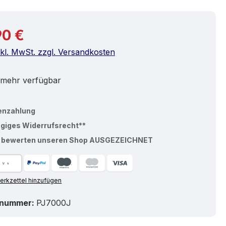
r Preis:
90 €
nkl. MwSt. zzgl. Versandkosten
 mehr verfügbar
enzahlung
ägiges Widerrufsrecht**
% bewerten unseren Shop AUSGEZEICHNET
rkzettel hinzufügen
tnummer:
PJ7000J