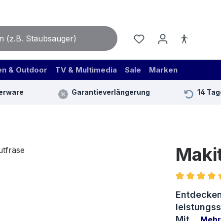
en & Outdoor
TV & Multimedia
Sale
Marken
erware
Garantieverlängerung
14 Tag
Maki
Durchschnit
Entdecken
leistungss
Mit…
Mehr