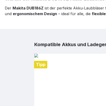
Der
Makita DUB186Z
ist der perfekte Akku-Laubbläser
und
ergonomischem Design
– ideal für alle, die
flexibl
Produktgalerie überspringen
Kompatible Akkus und Ladege
Tipp