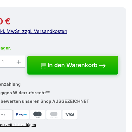
r Preis:
0 €
nkl. MwSt. zzgl. Versandkosten
Lager.
kt Anzahl: Gib den gewünschten Wert e
In den Warenkorb
enzahlung
ägiges Widerrufsrecht**
% bewerten unseren Shop AUSGEZEICHNET
rkzettel hinzufügen