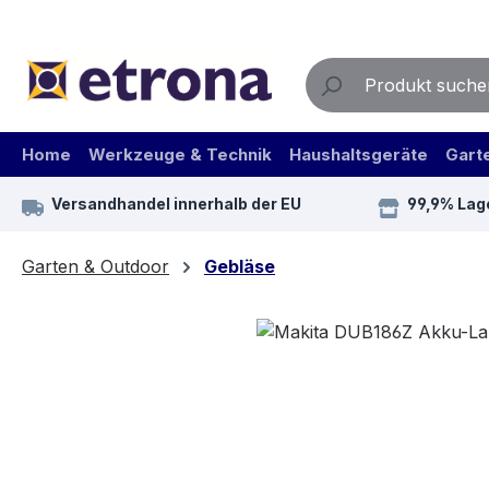
m Hauptinhalt springen
Zur Suche springen
Zur Hauptnavigation springen
Home
Werkzeuge & Technik
Haushaltsgeräte
Gart
Versandhandel innerhalb der EU
99,9% Lag
Garten & Outdoor
Gebläse
Bildergalerie überspringen