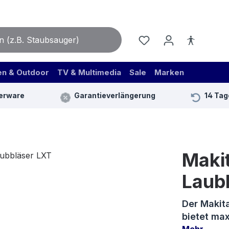
en & Outdoor
TV & Multimedia
Sale
Marken
erware
Garantieverlängerung
14 Tag
Maki
Laub
Der Makit
bietet max