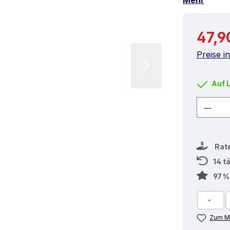
Mehr
Reguläre
47,9
Preise i
Auf 
Produ
Rat
14 t
97 
Zum Me