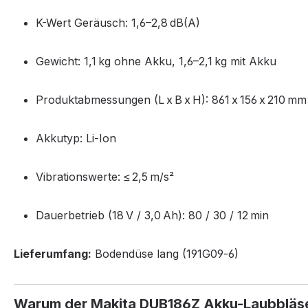
K-Wert Geräusch: 1,6–2,8 dB(A)
Gewicht: 1,1 kg ohne Akku, 1,6–2,1 kg mit Akku
Produktabmessungen (L x B x H): 861 x 156 x 210 mm
Akkutyp: Li‑Ion
Vibrationswerte: ≤ 2,5 m/s²
Dauerbetrieb (18 V / 3,0 Ah): 80 / 30 / 12 min
Lieferumfang:
Bodendüse lang (191G09‑6)
Warum der Makita DUB186Z Akku-Laubbläs