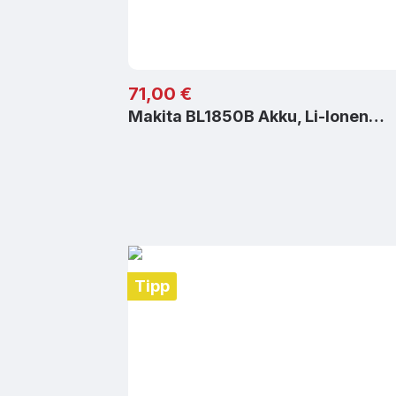
Regulärer Preis:
71,00 €
Makita BL1850B Akku, Li-Ionen…
Tipp