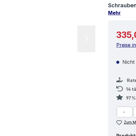
Schrauben
Mehr
Reguläre
335,
Preise i
Nicht
Rat
14 t
97 
Zum Me
Produk