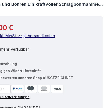
 und Bohren Ein kraftvoller Schlagbohrhamme…
r Preis:
00 €
nkl. MwSt. zzgl. Versandkosten
 mehr verfügbar
enzahlung
ägiges Widerrufsrecht**
% bewerten unseren Shop AUSGEZEICHNET
rkzettel hinzufügen
tnummer:
DHP481RTJ