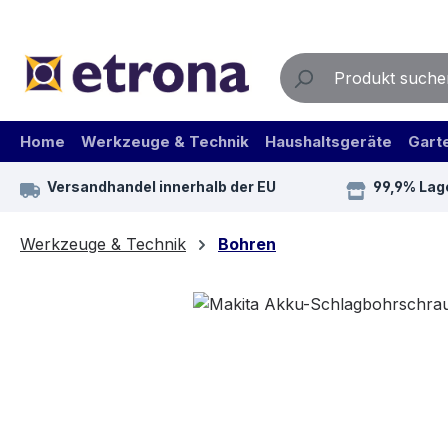
m Hauptinhalt springen
Zur Suche springen
Zur Hauptnavigation springen
Home
Werkzeuge & Technik
Haushaltsgeräte
Gart
Versandhandel innerhalb der EU
99,9% Lag
Werkzeuge & Technik
Bohren
Bildergalerie überspringen