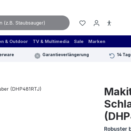
en & Outdoor
TV & Multimedia
Sale
Marken
erware
Garantieverlängerung
14 Tag
Maki
Schl
(DHP
Robuster 