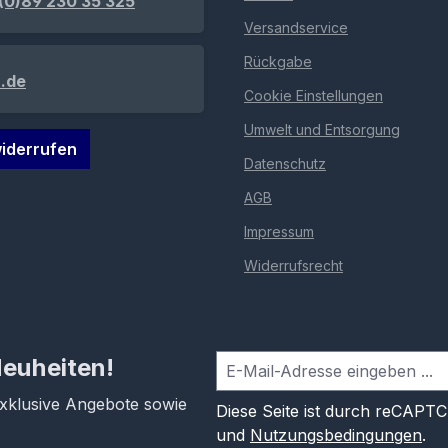
(0)89 230 35 325
Versandservice
Rückgabe
.de
Cookie Einstellungen
Umwelt und Entsorgung
iderrufen
Datenschutz
AGB
Impressum
Widerrufsrecht
Neuheiten!
exklusive Angebote sowie
Diese Seite ist durch reCAPT
und
Nutzungsbedingungen
.