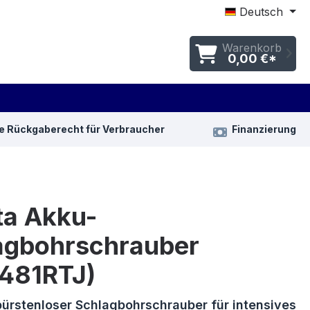
Deutsch
Warenkorb
0,00 €*
e Rückgaberecht für Verbraucher
Finanzierung
ta Akku-
agbohrschrauber
481RTJ)
bürstenloser Schlagbohrschrauber für intensives