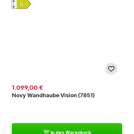
Regulärer Preis:
1.099,00 €
Novy Wandhaube Vision (7851)
In den Warenkorb