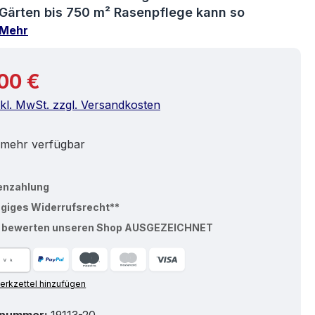
Gärten bis 750 m² Rasenpflege kann so
Mehr
r Preis:
00 €
nkl. MwSt. zzgl. Versandkosten
 mehr verfügbar
enzahlung
ägiges Widerrufsrecht**
% bewerten unseren Shop AUSGEZEICHNET
rkzettel hinzufügen