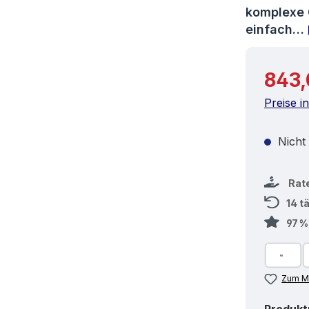
komplexe 
einfach…
Reguläre
843,
Preise i
Nicht
Rat
14 t
97 
Zum Me