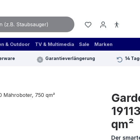
en & Outdoor
TV & Multimedia
Sale
Marken
erware
Garantieverlängerung
14 Tag
Gard
1911
qm²
Der smart