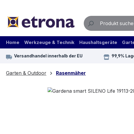
m Hauptinhalt springen
Zur Suche springen
Zur Hauptnavigation springen
Home
Werkzeuge & Technik
Haushaltsgeräte
Gart
Versandhandel innerhalb der EU
99,9% Lag
Garten & Outdoor
Rasenmäher
Bildergalerie überspringen