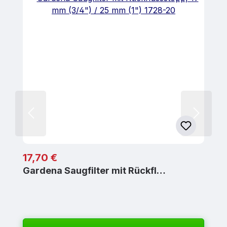
Regulärer Preis:
17,70 €
Gardena Saugfilter mit Rückfl…