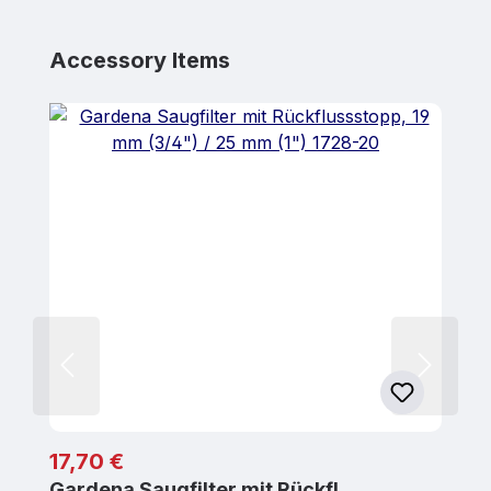
Produktgalerie überspringen
Accessory Items
Regulärer Preis:
17,70 €
Gardena Saugfilter mit Rückfl…