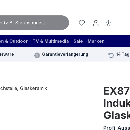
en & Outdoor
TV & Multimedia
Sale
Marken
erware
Garantieverlängerung
14 Tag
EX87
Induk
Glas
Profi-Auss