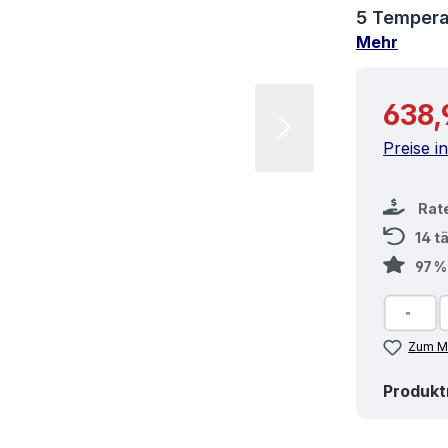
5 Tempera
Mehr
Reguläre
638,
Preise i
Rat
14 t
97 
Zum Me
Produk