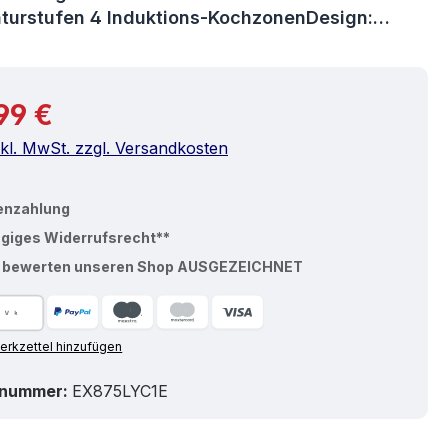
turstufen 4 Induktions-KochzonenDesign:…
r Preis:
99 €
nkl. MwSt. zzgl. Versandkosten
enzahlung
ägiges Widerrufsrecht**
% bewerten unseren Shop AUSGEZEICHNET
rkzettel hinzufügen
tnummer:
EX875LYC1E