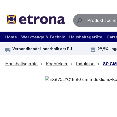
m Hauptinhalt springen
Zur Suche springen
Zur Hauptnavigation springen
Home
Werkzeuge & Technik
Haushaltsgeräte
Gart
Versandhandel innerhalb der EU
99,9% Lag
Haushaltsgeräte
Kochfelder
Induktion
80 CM
Bildergalerie überspringen